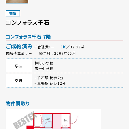
売買
コンフォラス千石
コンフォラス千石 7階
ご成約済み
／管理費：ー
／32.03㎡
1K
修繕積立金 : ー
築年月 : 2007年05月
林町小学校
学区
第十中学校
-
千石駅
徒歩7分
交通
-
巣鴨駅
徒歩12分
物件間取り