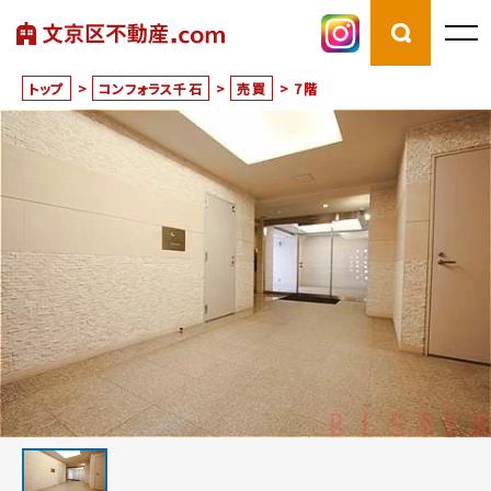
トップ
>
コンフォラス千石
>
売買
>
7階