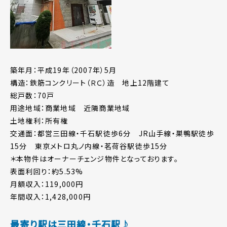
築年月：平成19年（2007年）5月
構造：鉄筋コンクリート（ＲＣ）造 地上12階建て
総戸数：70戸
用途地域：商業地域 近隣商業地域
土地権利：所有権
交通面：都営三田線・千石駅徒歩6分 JR山手線・巣鴨駅徒歩
15分 東京メトロ丸ノ内線・茗荷谷駅徒歩15分
＊本物件はオーナーチェンジ物件となっております。
表面利回り：約5.53%
月額収入：119,000円
年間収入：1,428,000円
最寄り駅は三田線・千石駅♪