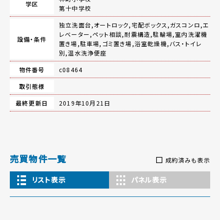
学区
第十中学校
独立洗面台,オートロック,宅配ボックス,ガスコンロ,エ
レベーター,ペット相談,耐震構造,駐輪場,室内洗濯機
設備・条件
置き場,駐車場,ゴミ置き場,浴室乾燥機,バス・トイレ
別,温水洗浄便座
物件番号
c08464
取引態様
最終更新日
2019年10月21日
売買物件一覧
成約済みも表示
リスト表示
パネル表示