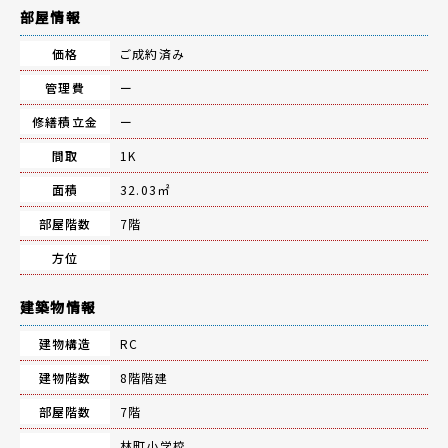
部屋情報
価格
ご成約済み
管理費
ー
修繕積立金
ー
間取
1K
面積
32.03㎡
部屋階数
7階
方位
建築物情報
建物構造
RC
建物階数
8階階建
部屋階数
7階
林町小学校