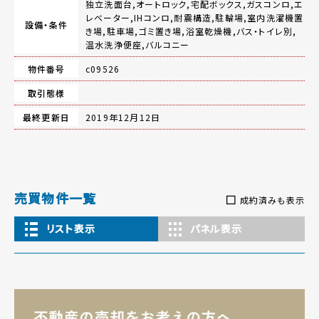
独立洗面台,オートロック,宅配ボックス,ガスコンロ,エ
レベーター,IHコンロ,耐震構造,駐輪場,室内洗濯機置
設備・条件
き場,駐車場,ゴミ置き場,浴室乾燥機,バス・トイレ別,
温水洗浄便座,バルコニー
物件番号
c09526
取引態様
最終更新日
2019年12月12日
売買物件一覧
成約済みも表示
リスト表示
パネル表示