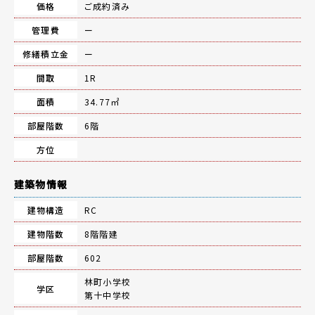
価格
ご成約済み
管理費
ー
修繕積立金
ー
間取
1R
面積
34.77㎡
部屋階数
6階
方位
建築物情報
建物構造
RC
建物階数
8階階建
部屋階数
602
林町小学校
学区
第十中学校