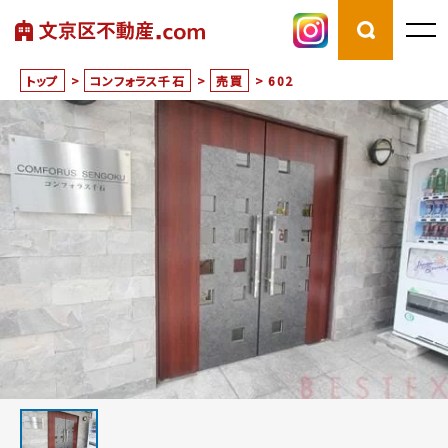
トップ
>
コンフォラス千石
>
売買
>
602