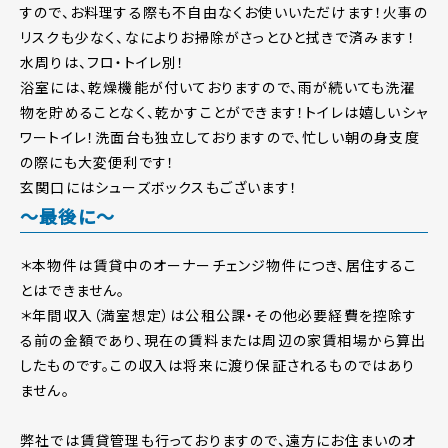
すので、お料理する際も不自由なくお使いいただけます！火事の
リスクも少なく、なによりお掃除がさっとひと拭きで済みます！
水周りは、フロ・トイレ別！
浴室には、乾燥機能が付いておりますので、雨が続いても洗濯
物を貯めることなく、乾かすことができます！トイレは嬉しいシャ
ワートイレ！洗面台も独立しておりますので、忙しい朝の身支度
の際にも大変便利です！
玄関口にはシューズボックスもございます！
～最後に～
＊本物件は賃貸中のオーナーチェンジ物件につき、居住するこ
とはできません。
＊年間収入（満室想定）は公租公課・その他必要経費を控除す
る前の金額であり、現在の賃料または周辺の家賃相場から算出
したものです。この収入は将来に渡り保証されるものではあり
ません。
弊社では賃貸管理も行っておりますので、遠方にお住まいのオ