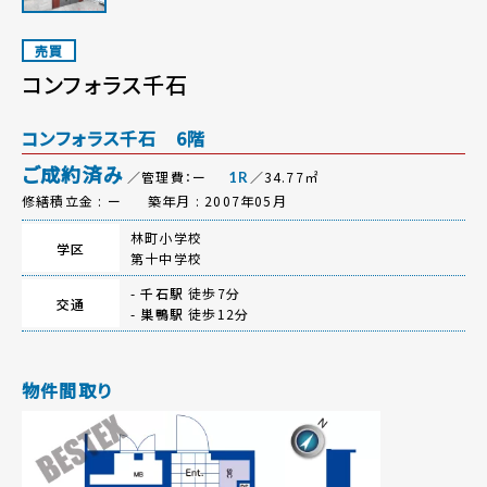
売買
コンフォラス千石
コンフォラス千石 6階
ご成約済み
／管理費：ー
／34.77㎡
1R
修繕積立金 : ー
築年月 : 2007年05月
林町小学校
学区
第十中学校
-
千石駅
徒歩7分
交通
-
巣鴨駅
徒歩12分
物件間取り