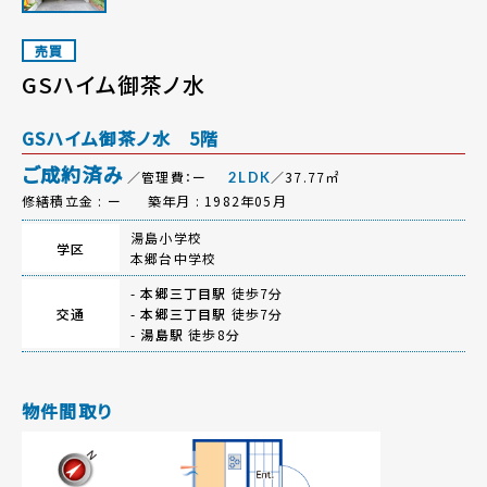
売買
GSハイム御茶ノ水
GSハイム御茶ノ水 5階
ご成約済み
／管理費：ー
／37.77㎡
2LDK
修繕積立金 : ー
築年月 : 1982年05月
湯島小学校
学区
本郷台中学校
-
本郷三丁目駅
徒歩7分
交通
-
本郷三丁目駅
徒歩7分
-
湯島駅
徒歩8分
物件間取り