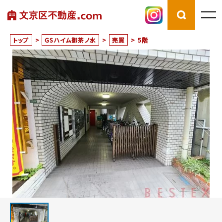
トップ
>
GSハイム御茶ノ水
>
売買
>
5階