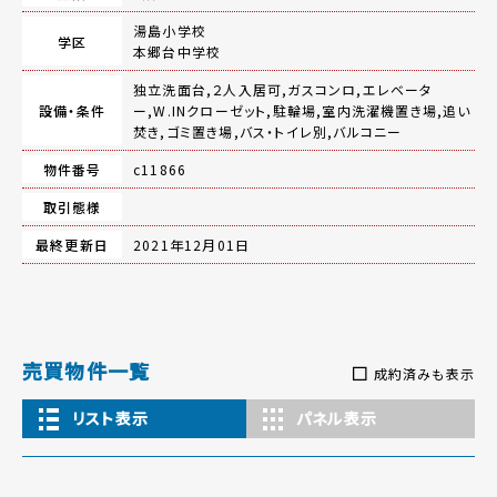
湯島小学校
学区
本郷台中学校
独立洗面台,２人入居可,ガスコンロ,エレベータ
設備・条件
ー,W.INクローゼット,駐輪場,室内洗濯機置き場,追い
焚き,ゴミ置き場,バス・トイレ別,バルコニー
物件番号
c11866
取引態様
最終更新日
2021年12月01日
売買物件一覧
成約済みも表示
リスト表示
パネル表示