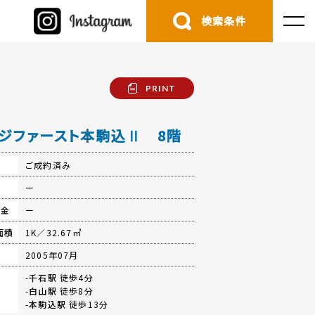
検索条件
PRINT
ジファースト本駒込Ⅱ 8階
ご成約済み
費
ー
立金
ー
面積
1K／32.67㎡
月
2005年07月
-
千石駅
徒歩4分
-
白山駅
徒歩8分
-
本駒込駅
徒歩13分