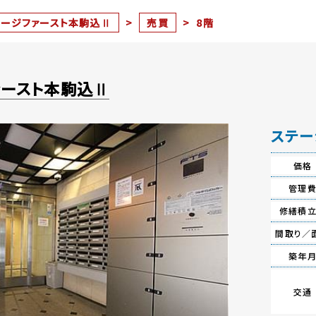
テージファースト本駒込Ⅱ
>
売買
>
8階
ァースト本駒込Ⅱ
ステー
価格
管理
修繕積
間取り／
築年
交通