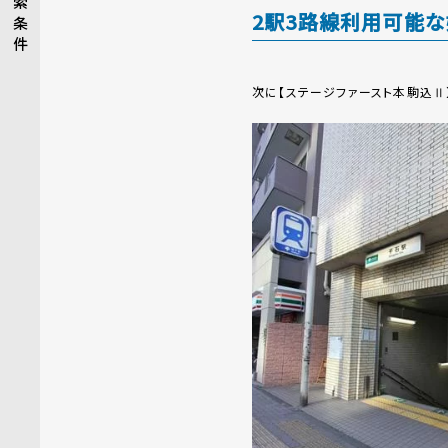
索
2駅3路線利用可能
条
件
次に【ステージファースト本駒込Ⅱ