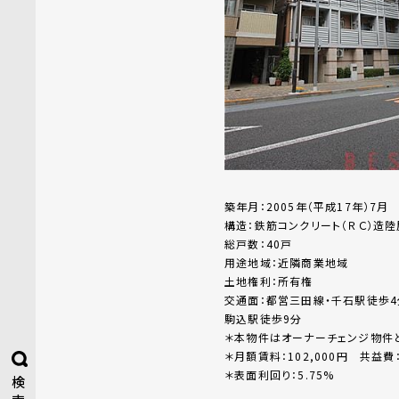
築年月：2005年（平成17年）7月
構造：鉄筋コンクリート（ＲＣ）造
総戸数：40戸
用途地域：近隣商業地域
土地権利：所有権
交通面：都営三田線・千石駅徒歩
駒込駅徒歩9分
＊本物件はオーナーチェンジ物件と
＊月額賃料：102,000円 共益費：
＊表面利回り：5.75%
検