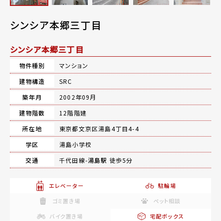
シンシア本郷三丁目
シンシア本郷三丁目
物件種別
マンション
建物構造
SRC
築年月
2002年09月
建物階数
12階階建
所在地
東京都文京区湯島4丁目4-4
学区
湯島小学校
交通
千代田線-
湯島駅
徒歩5分
エレベーター
駐輪場
ゴミ置き場
ペット相談
バイク置き場
宅配ボックス