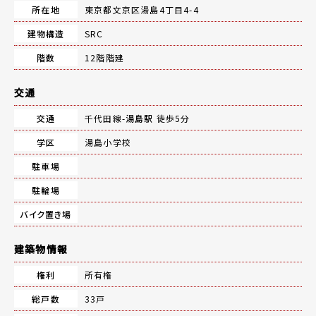
所在地
東京都文京区湯島4丁目4-4
建物構造
SRC
階数
12階階建
交通
交通
千代田線-
湯島駅
徒歩5分
学区
湯島小学校
駐車場
駐輪場
バイク置き場
建築物情報
権利
所有権
総戸数
33戸