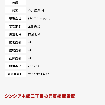
分譲
施工
今井産業(株)
管理会社
(株)エレマックス
管理形態
全部委託
用途地域
商業地域
敷地面積
㎡
建物面積
㎡
延床面積
㎡
物件番号
c09763
最終更新日
2026年01月16日
シンシア本郷三丁目の売買掲載履歴