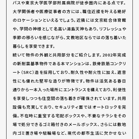
パスや東京大学医学部附属病院が徒歩圏内にある点です。
大学関係者や医療従事者の方には、職住近接を叶える絶好
のロケーションといえるでしょう。近隣には文京総合体育館
や、学問の神様として名高い湯島天神もあり、リフレッシュや
季節の移ろいを感じながら、文教地区ならではの落ち着いた
暮らしを享受できます。
続いて物件の外観と共用部分をご紹介します。2002年完成
の新耐震基準物件である本マンションは、鉄骨鉄筋コンクリ
ート（SRC）造を採用しており、耐久性や耐火性に加え、遮音
性にも優れた堅牢な造りが特徴です。物件は活気ある春日
通りから一本入った場所にエントランスを構えており、利便性
を享受しつつも住空間の落ち着きが確保されています。共用
設備も充実しており、セキュリティ面ではオートロックを完
備。不在時に重宝する宅配ボックスや、不要なチラシをその
場で処分できるゴミ箱付きのメールボックス、さらには敷地
内ゴミ置き場や駐輪場など、現代の都市生活に欠かせない