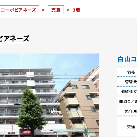
山コーポビアネーズ
>
売買
>
3階
ビアネーズ
白山コ
価格
管理
修繕積
間取り／
築年
交通