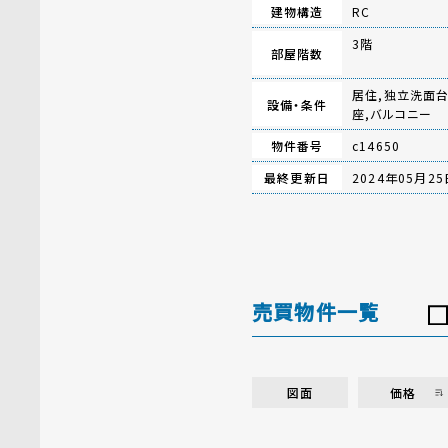
建物構造
RC
3階
部屋階数
居住,独立洗面台
設備・条件
座,バルコニー
物件番号
c14650
最終更新日
2024年05月25
売買物件一覧
図面
価格