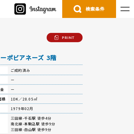
検索条件
PRINT
ーポビアネーズ 3階
ご成約済み
費
ー
立金
ー
面積
1DK／28.05㎡
月
1979年02月
三田線-
千石駅
徒歩4分
南北線-
本駒込駅
徒歩9分
三田線-
白山駅
徒歩9分