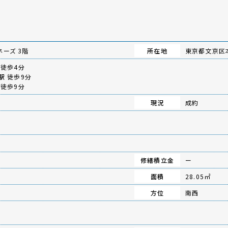
ーズ 3階
所在地
東京都文京区本
徒歩4分
駅
徒歩9分
徒歩9分
現況
成約
修繕積立金
ー
面積
28.05㎡
方位
南西