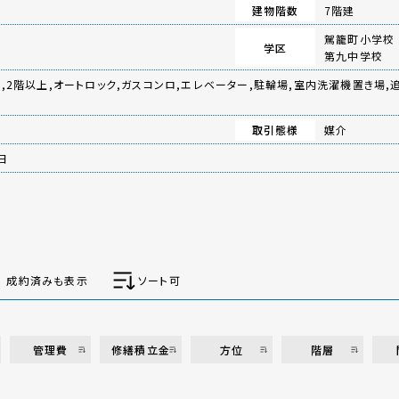
建物階数
7階建
駕籠町小学校
学区
第九中学校
,2階以上,オートロック,ガスコンロ,エレベーター,駐輪場,室内洗濯機置き場,
取引態様
媒介
日
成約済みも表示
ソート可
管理費
修繕積立金
方位
階層