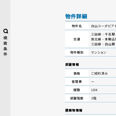
物件詳細
物件名
白山コーポビアネ
三田線 -
千石駅
検
交通
南北線 -
本駒込
索
三田線 -
白山駅
条
物件種別
マンション
件
部屋情報
価格
ご成約済み
管理費
ー
間取
1DK
部屋階数
3階
建築物情報