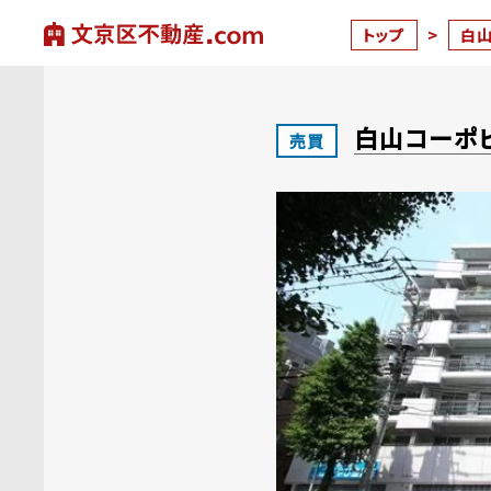
トップ
>
白
白山コーポ
売買