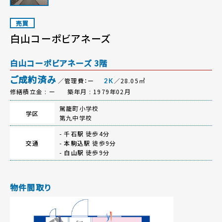
売買
白山コーポビアネーズ
白山コーポビアネーズ 3階
ご成約済み
／管理費：ー
／28.05㎡
2K
修繕積立金 : ー
築年月 : 1979年02月
駕籠町小学校
学区
第九中学校
-
千石駅
徒歩4分
交通
-
本駒込駅
徒歩9分
-
白山駅
徒歩9分
物件間取り