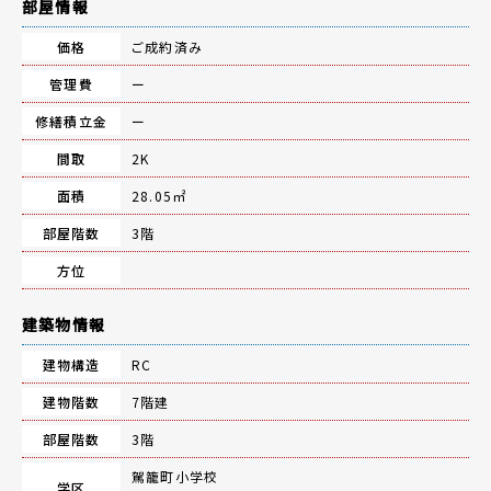
部屋情報
価格
ご成約済み
管理費
ー
修繕積立金
ー
間取
2K
面積
28.05㎡
部屋階数
3階
方位
建築物情報
建物構造
RC
建物階数
7階建
部屋階数
3階
駕籠町小学校
学区