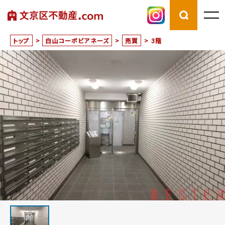
トップ
>
白山コーポビアネーズ
>
売買
>
3階