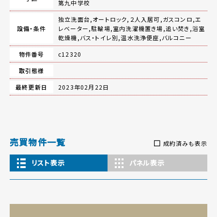
第九中学校
独立洗面台,オートロック,２人入居可,ガスコンロ,エ
設備・条件
レベーター,駐輪場,室内洗濯機置き場,追い焚き,浴室
乾燥機,バス・トイレ別,温水洗浄便座,バルコニー
物件番号
c12320
取引態様
最終更新日
2023年02月22日
売買物件一覧
成約済みも表示
リスト表示
パネル表示