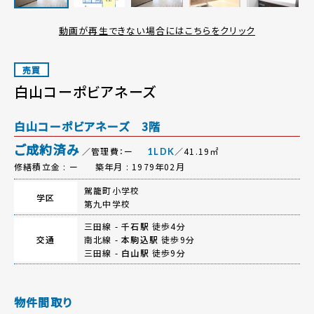
動画が再生できない場合にはこちらをクリック
売買
白山コーポビアネーズ
白山コーポビアネーズ 3階
ご成約済み
／管理費：ー
／41.19㎡
1LDK
修繕積立金 : ー
築年月 : 1979年02月
駕籠町小学校
学区
第九中学校
三田線 -
千石駅
徒歩4分
交通
南北線 -
本駒込駅
徒歩9分
三田線 -
白山駅
徒歩9分
物件間取り