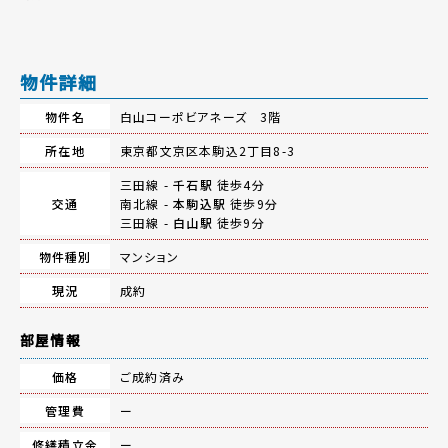
物件詳細
物件名
白山コーポビアネーズ 3階
所在地
東京都文京区本駒込2丁目8-3
三田線 -
千石駅
徒歩4分
交通
南北線 -
本駒込駅
徒歩9分
三田線 -
白山駅
徒歩9分
物件種別
マンション
現況
成約
部屋情報
価格
ご成約済み
管理費
ー
修繕積立金
ー