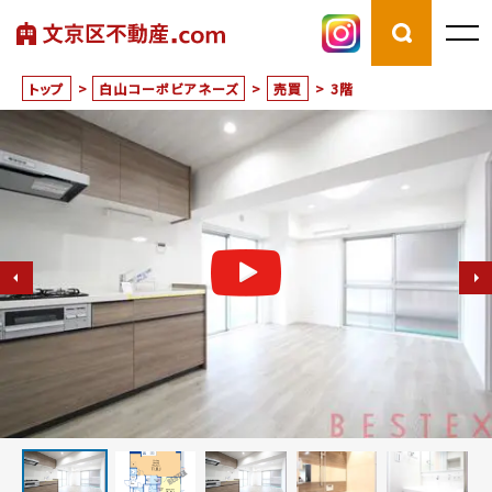
トップ
>
白山コーポビアネーズ
>
売買
>
3階