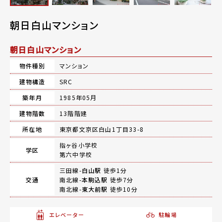
朝日白山マンション
朝日白山マンション
物件種別
マンション
建物構造
SRC
築年月
1985年05月
建物階数
13階階建
所在地
東京都文京区白山1丁目33-8
指ヶ谷小学校
学区
第六中学校
三田線-
白山駅
徒歩1分
交通
南北線-
本駒込駅
徒歩7分
南北線-
東大前駅
徒歩10分
エレベーター
駐輪場