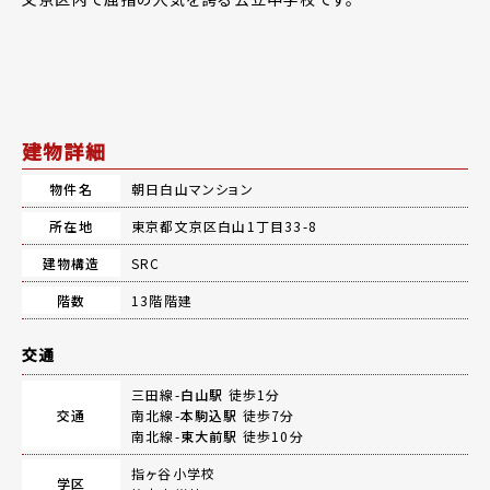
建物詳細
物件名
朝日白山マンション
所在地
東京都文京区白山1丁目33-8
建物構造
SRC
階数
13階階建
交通
三田線-
白山駅
徒歩1分
交通
南北線-
本駒込駅
徒歩7分
南北線-
東大前駅
徒歩10分
指ヶ谷小学校
学区