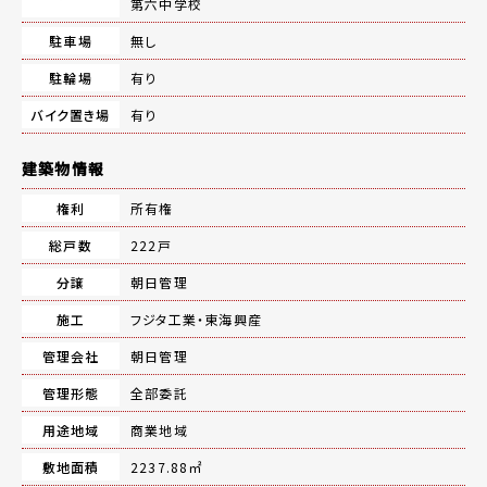
第六中学校
駐車場
無し
駐輪場
有り
バイク置き場
有り
建築物情報
権利
所有権
総戸数
222戸
分譲
朝日管理
施工
フジタ工業・東海興産
管理会社
朝日管理
管理形態
全部委託
用途地域
商業地域
敷地面積
2237.88㎡