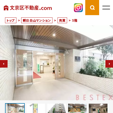
トップ
>
朝日白山マンション
>
売買
>
5階