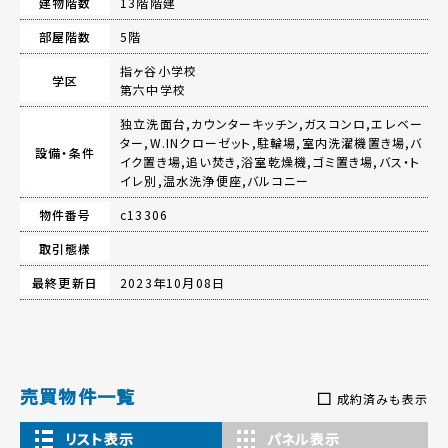
建物階数
13階階建
部屋階数
5階
指ヶ谷小学校
学区
第六中学校
独立洗面台,カウンターキッチン,ガスコンロ,エレベー
ター,W.INクローゼット,駐輪場,室内洗濯機置き場,バ
設備・条件
イク置き場,追い焚き,浴室乾燥機,ゴミ置き場,バス・ト
イレ別,温水洗浄便座,バルコニー
物件番号
c13306
取引態様
最終更新日
2023年10月08日
売買物件一覧
成約済みも表示
リスト表示
パネル表示