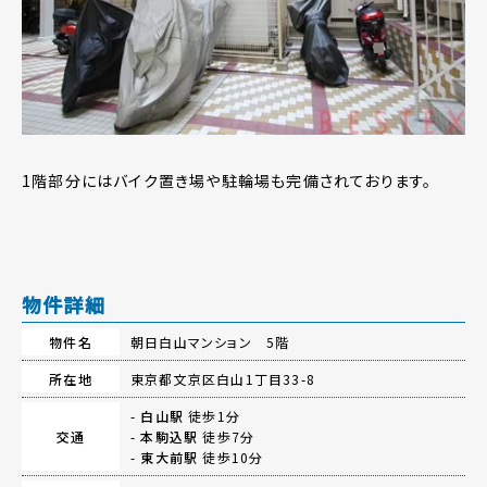
1階部分にはバイク置き場や駐輪場も完備されております。
物件詳細
物件名
朝日白山マンション 5階
所在地
東京都文京区白山1丁目33-8
-
白山駅
徒歩1分
交通
-
本駒込駅
徒歩7分
-
東大前駅
徒歩10分