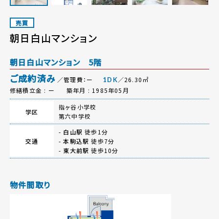
売買
朝日白山マンション
朝日白山マンション 5階
ご成約済み
／管理費：ー
／26.30㎡
1DK
修繕積立金 : ー
築年月 : 1985年05月
指ヶ谷小学校
学区
第六中学校
-
白山駅
徒歩1分
交通
-
本駒込駅
徒歩7分
-
東大前駅
徒歩10分
物件間取り