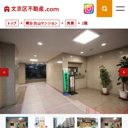
トップ
>
朝日白山マンション
>
売買
>
2階