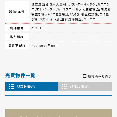
独立洗面台,２人入居可,カウンターキッチン,ガスコン
ロ,エレベーター,W.INクローゼット,駐輪場,室内洗濯
設備・条件
機置き場,バイク置き場,追い焚き,浴室乾燥機,ゴミ置
き場,バス・トイレ別,温水洗浄便座,バルコニー
物件番号
c12813
取引態様
最終更新日
2023年02月06日
売買物件一覧
成約済みも表示
リスト表示
パネル表示