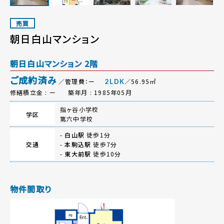
売買
朝日白山マンション
朝日白山マンション 2階
ご成約済み
／管理費：ー
／56.95㎡
2LDK
修繕積立金 : ー
築年月 : 1985年05月
指ヶ谷小学校
学区
第六中学校
-
白山駅
徒歩1分
交通
-
本駒込駅
徒歩7分
-
東大前駅
徒歩10分
物件間取り