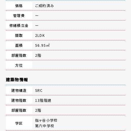
価格
ご成約済み
管理費
ー
修繕積立金
ー
間取
2LDK
面積
56.95㎡
部屋階数
2階
方位
建築物情報
建物構造
SRC
建物階数
13階階建
部屋階数
2階
指ヶ谷小学校
学区
第六中学校