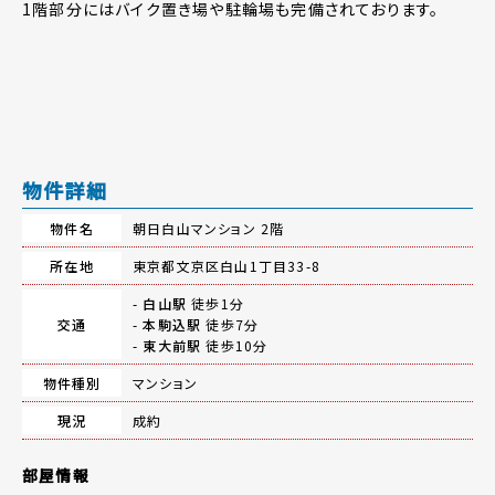
1階部分にはバイク置き場や駐輪場も完備されております。
物件詳細
物件名
朝日白山マンション 2階
所在地
東京都文京区白山1丁目33-8
-
白山駅
徒歩1分
交通
-
本駒込駅
徒歩7分
-
東大前駅
徒歩10分
物件種別
マンション
現況
成約
部屋情報