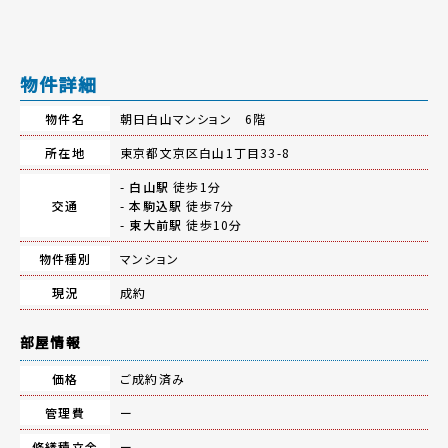
物件詳細
物件名
朝日白山マンション 6階
所在地
東京都文京区白山1丁目33-8
-
白山駅
徒歩1分
交通
-
本駒込駅
徒歩7分
-
東大前駅
徒歩10分
物件種別
マンション
現況
成約
部屋情報
価格
ご成約済み
管理費
ー
修繕積立金
ー