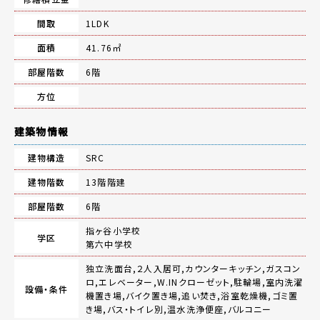
間取
1LDK
面積
41.76㎡
部屋階数
6階
方位
建築物情報
建物構造
SRC
建物階数
13階階建
部屋階数
6階
指ヶ谷小学校
学区
第六中学校
独立洗面台,２人入居可,カウンターキッチン,ガスコン
ロ,エレベーター,W.INクローゼット,駐輪場,室内洗濯
設備・条件
機置き場,バイク置き場,追い焚き,浴室乾燥機,ゴミ置
き場,バス・トイレ別,温水洗浄便座,バルコニー