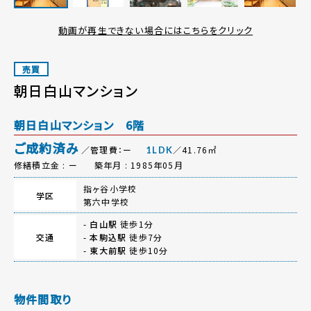
動画が再生できない場合にはこちらをクリック
売買
朝日白山マンション
朝日白山マンション 6階
ご成約済み
／管理費：ー
／41.76㎡
1LDK
修繕積立金 : ー
築年月 : 1985年05月
指ヶ谷小学校
学区
第六中学校
-
白山駅
徒歩1分
交通
-
本駒込駅
徒歩7分
-
東大前駅
徒歩10分
物件間取り