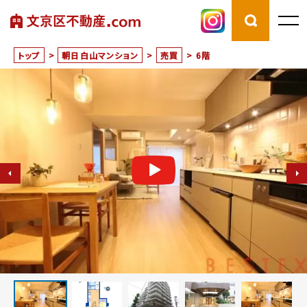
トップ
>
朝日白山マンション
>
売買
>
6階