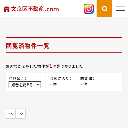
閲覧済物件一覧
1
お客様が閲覧した物件が
件
見つかりました。
並び替え：
お気に入り：
閲覧済：
件
件
-
-
<<
>>