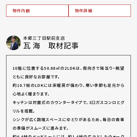
物件内観
物件詳細
本郷三丁目駅前支店
瓦 海 取材記事
10階に位置する50.88㎡の2LDKは、南向きで陽当り・眺望
ともに良好なお部屋です。
約10.7帖のLDKには床暖房が備わり、寒い季節も足元から
心地よく暖まります。
キッチンは対面式のカウンタータイプで、3口ガスコンロとグ
リルを搭載。
シンクが広く調理スペースにゆとりがあるため、毎日の食事
の準備がスムーズに進みます。
約6.4帖のベッドルームには、約1.4帖の広々としたウォーク