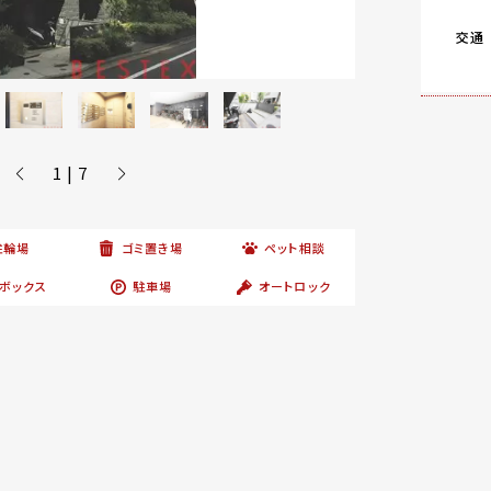
交通
1 | 7
駐輪場
ゴミ置き場
ペット相談
ボックス
駐車場
オートロック