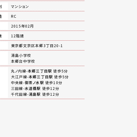
別
マンション
造
RC
月
2015年02月
数
12階建
地
東京都文京区本郷3丁目20-1
湯島小学校
本郷台中学校
丸ノ内線-
本郷三丁目駅
徒歩5分
大江戸線-
本郷三丁目駅
徒歩5分
中央線-
御茶ノ水駅
徒歩10分
三田線-
水道橋駅
徒歩12分
千代田線-
湯島駅
徒歩12分