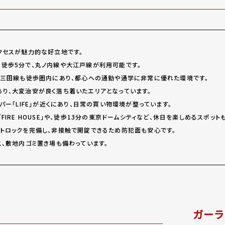
クセスが魅力的な好立地です。
徒歩5分で、丸ノ内線や大江戸線が利用可能です。
営三田線も徒歩圏内にあり、都心への通勤や通学に非常に優れた環境です。
り、大変治安が良く落ち着いたエリアとなっています。
パー「LIFE」が近くにあり、日常の買い物環境が整っています。
FIRE HOUSE」や、徒歩13分の東京ドームシティなど、休日を楽しめるスポット
トロックを完備し、非接触で開錠できるため防犯面も安心です。
ス、敷地内ゴミ置き場も備わっています。
ガーラ