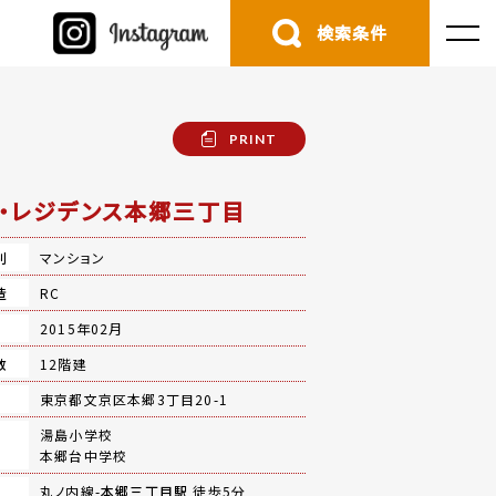
検索条件
PRINT
・レジデンス本郷三丁目
別
マンション
造
RC
月
2015年02月
数
12階建
地
東京都文京区本郷3丁目20-1
湯島小学校
本郷台中学校
丸ノ内線-
本郷三丁目駅
徒歩5分