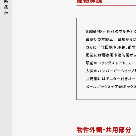
索
条
件
5路線4駅利用可のマルチア
最寄りの本郷三丁目駅からは
さらに千代田線やJR線、都
周辺には警察署や消防署があ
駅前のドラッグストアや、スー
人気のハンバーガーショップ「
共用部にはモニター付きオー
メールボックスや宅配ボック
物件外観・共用部分