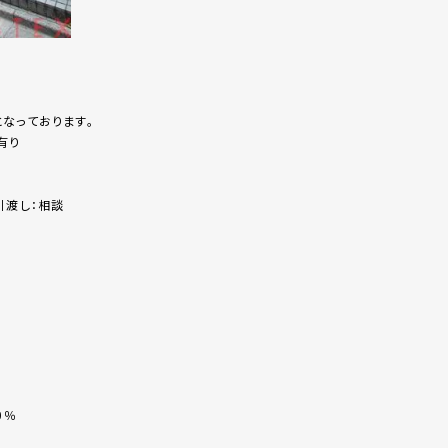
）となっております。
ク有り
渡し：相談
0％