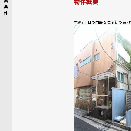
物件概要
索
条
件
本郷5丁目の閑静な住宅街の売地