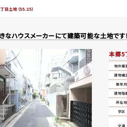
丁目土地（55.25）
きなハウスメーカーにて建築可能な土地です
本郷5
物件種
建物構
築年
建物階
所在
学区
交通