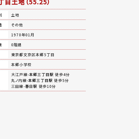
丁目土地（55.25）
別
土地
造
その他
月
1970年01月
数
0階建
地
東京都文京区本郷5丁目
本郷小学校
大江戸線-
本郷三丁目駅
徒歩4分
丸ノ内線-
本郷三丁目駅
徒歩5分
三田線-
春日駅
徒歩10分