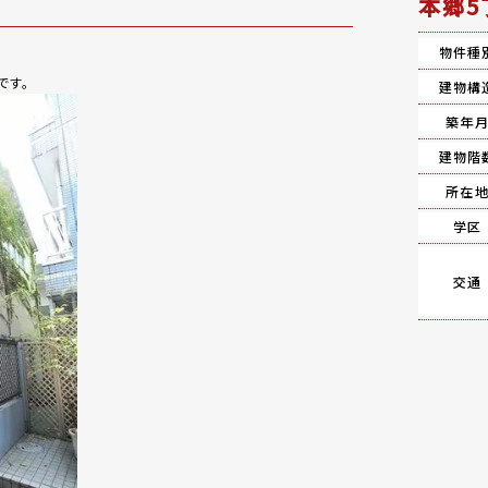
本郷5
物件種
です。
建物構
築年
建物階
所在
学区
交通