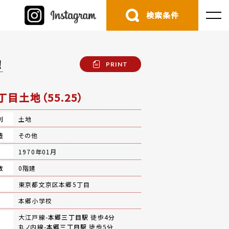
検索条件
！
PRINT
丁目土地（55.25）
別
土地
造
その他
月
1970年01月
数
0階建
地
東京都文京区本郷5丁目
本郷小学校
大江戸線-
本郷三丁目駅
徒歩4分
丸ノ内線-
本郷三丁目駅
徒歩5分