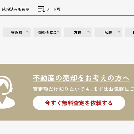
成約済みも表示
ソート可
管理費
修繕積立金
方位
階層