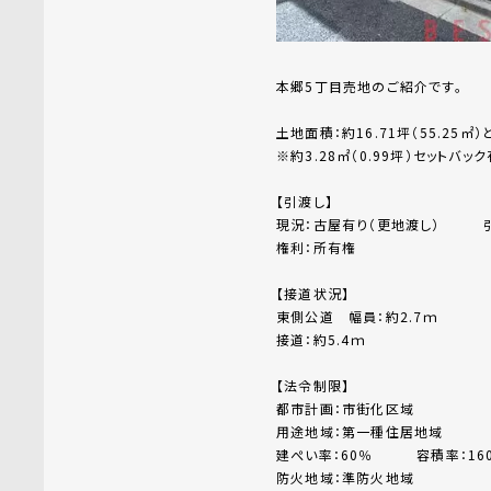
本郷5丁目売地のご紹介です。
土地面積：約16.71坪（55.25㎡
※約3.28㎡（0.99坪）セットバッ
【引渡し】
現況：古屋有り（更地渡し） 引
権利：所有権
【接道状況】
東側公道 幅員：約2.7ｍ
接道：約5.4ｍ
【法令制限】
都市計画：市街化区域
用途地域：第一種住居地域
建ぺい率：60％ 容積率：16
防火地域：準防火地域