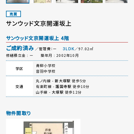
売買
サンウッド文京開運坂上
サンウッド文京開運坂上 4階
ご成約済み
／管理費：ー
／97.02㎡
3LDK
修繕積立金 : ー
築年月 : 2002年10月
青柳小学校
学区
音羽中学校
丸ノ内線 -
新大塚駅
徒歩5分
交通
有楽町線 -
護国寺駅
徒歩10分
山手線 -
大塚駅
徒歩12分
物件間取り