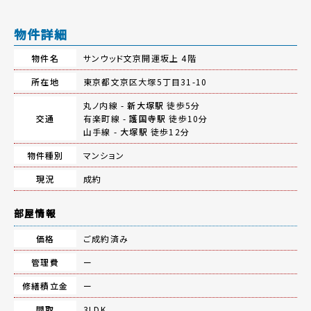
物件詳細
物件名
サンウッド文京開運坂上 4階
所在地
東京都文京区大塚5丁目31-10
丸ノ内線 -
新大塚駅
徒歩5分
交通
有楽町線 -
護国寺駅
徒歩10分
山手線 -
大塚駅
徒歩12分
物件種別
マンション
現況
成約
部屋情報
価格
ご成約済み
管理費
ー
修繕積立金
ー
間取
3LDK