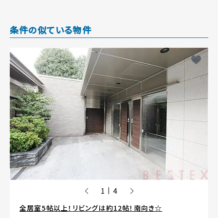
条件の似ている物件
1
4
|
全居室5帖以上！リビングは約12帖！南向き☆