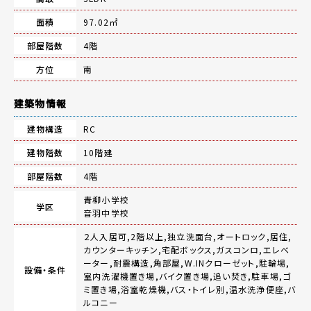
面積
97.02㎡
部屋階数
4階
方位
南
建築物情報
建物構造
RC
建物階数
10階建
部屋階数
4階
青柳小学校
学区
音羽中学校
２人入居可,2階以上,独立洗面台,オートロック,居住,
カウンターキッチン,宅配ボックス,ガスコンロ,エレベ
ーター,耐震構造,角部屋,W.INクローゼット,駐輪場,
設備・条件
室内洗濯機置き場,バイク置き場,追い焚き,駐車場,ゴ
ミ置き場,浴室乾燥機,バス・トイレ別,温水洗浄便座,バ
ルコニー