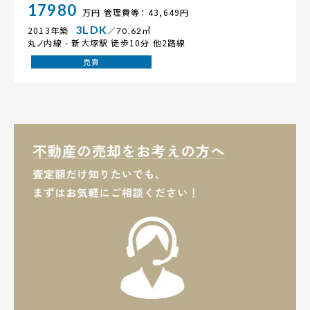
17980
万円
管理費等： 43,649円
3LDK
2013年築
／70.62㎡
丸ノ内線 -
新大塚駅
徒歩10分 他2路線
売買