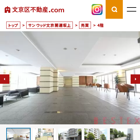
トップ
>
サンウッド文京開運坂上
>
売買
>
4階