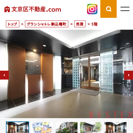
トップ
>
グランシャトレ駒込曙町
>
売買
>
5階