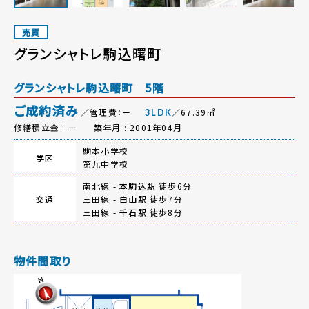
売買
グランシャトレ駒込曙町
グランシャトレ駒込曙町 5階
ご成約済み
／管理費：ー
／67.39㎡
3LDK
修繕積立金 : ー
築年月 : 2001年04月
駒本小学校
学区
第九中学校
南北線 -
本駒込駅
徒歩6分
交通
三田線 -
白山駅
徒歩7分
三田線 -
千石駅
徒歩8分
物件間取り