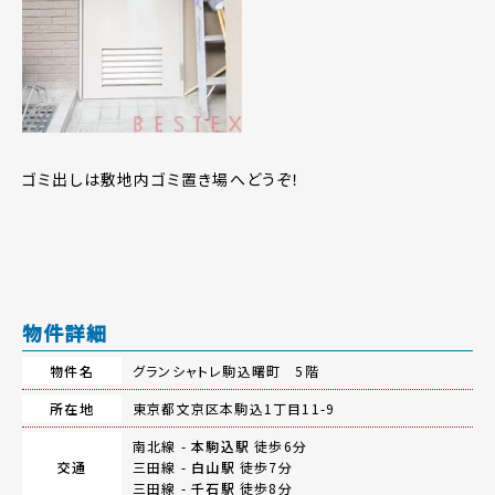
ゴミ出しは敷地内ゴミ置き場へどうぞ！
物件詳細
物件名
グランシャトレ駒込曙町 5階
所在地
東京都文京区本駒込1丁目11-9
南北線 -
本駒込駅
徒歩6分
交通
三田線 -
白山駅
徒歩7分
三田線 -
千石駅
徒歩8分