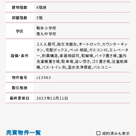
建物階数
6階建
部屋階数
5階
駒本小学校
学区
第九中学校
２人入居可,独立洗面台,オートロック,カウンターキッ
チン,宅配ボックス,ペット相談,ガスコンロ,エレベータ
設備・条件
ー,耐震構造,楽器相談可,駐輪場,バイク置き場,室内
洗濯機置き場,駐車場,追い焚き,ゴミ置き場,浴室乾燥
機,バス・トイレ別,温水洗浄便座,バルコニー
物件番号
c13963
取引態様
最終更新日
2023年12月11日
売買物件一覧
成約済みも表示