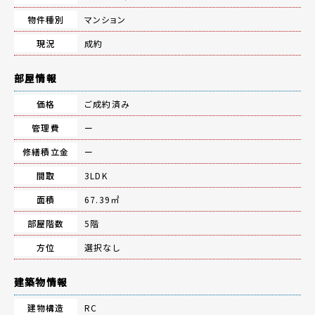
物件種別
マンション
現況
成約
部屋情報
価格
ご成約済み
管理費
ー
修繕積立金
ー
間取
3LDK
面積
67.39㎡
部屋階数
5階
方位
選択なし
建築物情報
建物構造
RC