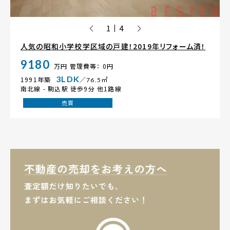
1
4
|
人気の昭和小学校学区域の戸建！2019年リフォーム済！
9180
万円
管理費等： 0円
3LDK
1991年築
／76.5㎡
南北線 -
駒込駅
徒歩9分 他1路線
売買