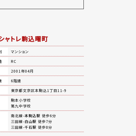
シャトレ駒込曙町
別
マンション
造
RC
月
2001年04月
数
6階建
地
東京都文京区本駒込1丁目11-9
駒本小学校
第九中学校
南北線-
本駒込駅
徒歩6分
三田線-
白山駅
徒歩7分
三田線-
千石駅
徒歩8分