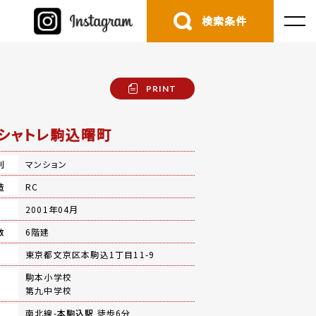
検索条件
PRINT
シャトレ駒込曙町
別
マンション
造
RC
月
2001年04月
数
6階建
地
東京都文京区本駒込1丁目11-9
駒本小学校
第九中学校
南北線-
本駒込駅
徒歩6分