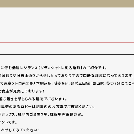
に佇む低層レジデンス【グランシャトレ駒込曙町】のご紹介です。
本郷通りや旧白山通りから少し入っておりますので閑静な環境になっております
で東京メトロ南北線「本駒込駅」徒歩6分、都営三田線「白山駅」徒歩7分にてご
食店が充実しております！
落ち着きを感じられる建物でございます。
重厚感のあるロビーは記事内のお写真でご確認ください。
配ボックス、敷地内ゴミ置き場、駐輪場等設備充実。
ントです。
わせしてみてください！