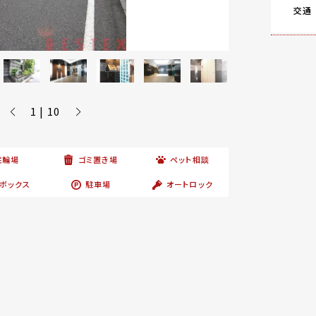
交通
1 | 10
駐輪場
ゴミ置き場
ペット相談
ボックス
駐車場
オートロック