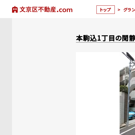
トップ
>
グラ
本駒込1丁目の閑