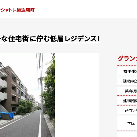
ンシャトレ駒込曙町
静な住宅街に佇む低層レジデンス！
グラン
物件種
建物構
築年
建物階
所在
学区