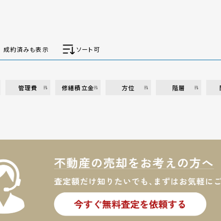
成約済みも表示
ソート可
管理費
修繕積立金
方位
階層