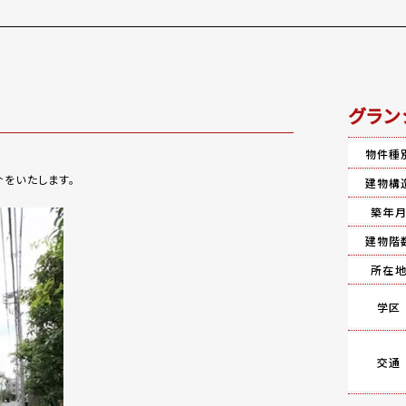
グラン
物件種
をいたします。
建物構
築年
建物階
所在
学区
交通