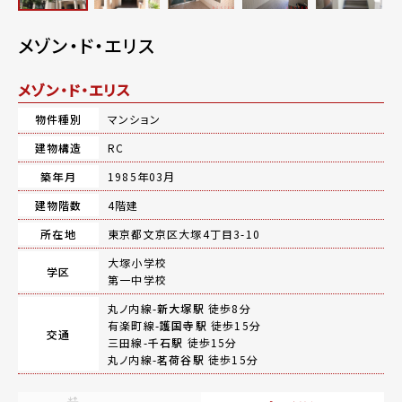
メゾン・ド・エリス
メゾン・ド・エリス
物件種別
マンション
建物構造
RC
築年月
1985年03月
建物階数
4階建
所在地
東京都文京区大塚4丁目3-10
大塚小学校
学区
第一中学校
丸ノ内線-
新大塚駅
徒歩8分
有楽町線-
護国寺駅
徒歩15分
交通
三田線-
千石駅
徒歩15分
丸ノ内線-
茗荷谷駅
徒歩15分