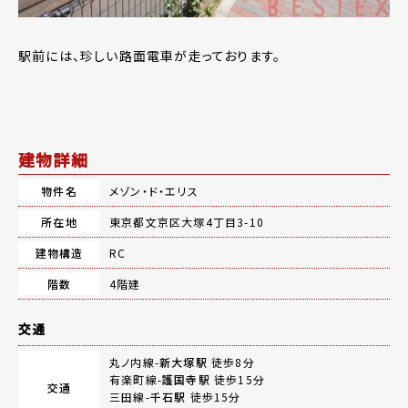
駅前には、珍しい路面電車が走っております。
建物詳細
物件名
メゾン・ド・エリス
所在地
東京都文京区大塚4丁目3-10
建物構造
RC
階数
4階建
交通
丸ノ内線-
新大塚駅
徒歩8分
有楽町線-
護国寺駅
徒歩15分
交通
三田線-
千石駅
徒歩15分