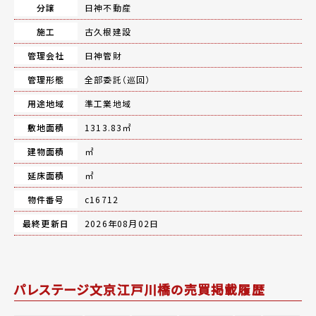
分譲
日神不動産
施工
古久根建設
管理会社
日神管財
管理形態
全部委託（巡回）
用途地域
準工業地域
敷地面積
1313.83㎡
建物面積
㎡
延床面積
㎡
物件番号
c16712
最終更新日
2026年08月02日
パレステージ文京江戸川橋の売買掲載履歴