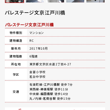
パレステージ文京江戸川橋
パレステージ文京江戸川橋
物件種別
マンション
建物構造
RC
築年月
2017年10月
建物階数
6階建
所在地
東京都文京区水道2丁目4-27
金富小学校
学区
茗台中学校
有楽町線-
江戸川橋駅
徒歩7分
東西線-
神楽坂駅
徒歩11分
交通
中央線-
飯田橋駅
徒歩14分
丸ノ内線-
茗荷谷駅
徒歩15分