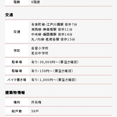
階数
6階建
交通
有楽町線-
江戸川橋駅
徒歩7分
東西線-
神楽坂駅
徒歩11分
交通
中央線-
飯田橋駅
徒歩14分
丸ノ内線-
茗荷谷駅
徒歩15分
金富小学校
学区
茗台中学校
駐車場
有り：30,000円～（要空き確認）
駐輪場
有り：150円～（要空き確認）
バイク置き場
有り：1,000円～（要空き確認）
建築物情報
権利
所有権
総戸数
56戸