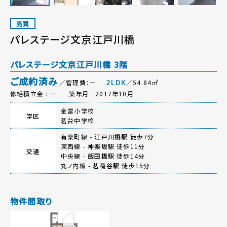
売買
パレステージ文京江戸川橋
パレステージ文京江戸川橋 3階
ご成約済み
／管理費：ー
／54.84㎡
2LDK
修繕積立金 : ー
築年月 : 2017年10月
金富小学校
学区
茗台中学校
有楽町線 -
江戸川橋駅
徒歩7分
東西線 -
神楽坂駅
徒歩11分
交通
中央線 -
飯田橋駅
徒歩14分
丸ノ内線 -
茗荷谷駅
徒歩15分
物件間取り