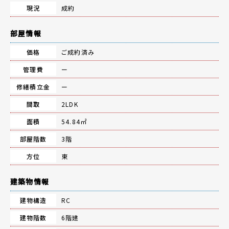
現況
成約
部屋情報
価格
ご成約済み
管理費
ー
修繕積立金
ー
間取
2LDK
面積
54.84㎡
部屋階数
3階
方位
東
建築物情報
建物構造
RC
建物階数
6階建