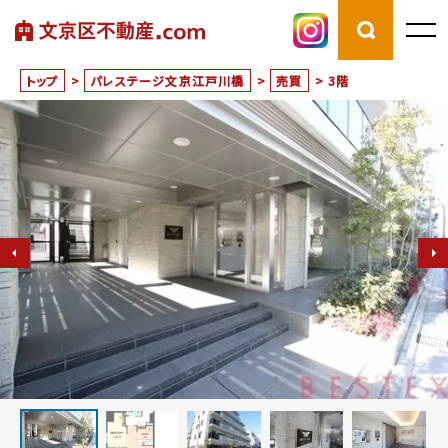
トップ
>
パレステージ文京江戸川橋
>
売買
>
3階