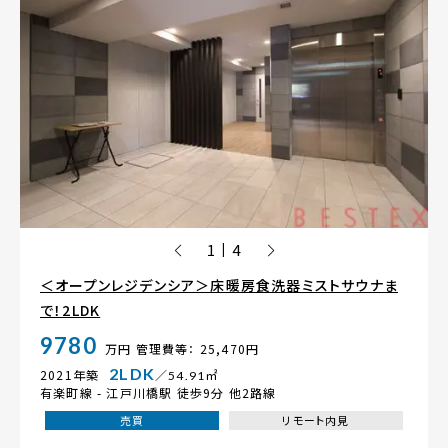
1
4
|
＜オープンレジデンシア＞床暖房食洗器ミストサウナま
で！2LDK
9780
万円
管理費等： 25,470円
2LDK
2021年築
／54.91㎡
有楽町線 -
江戸川橋駅
徒歩9分 他2路線
売買
リモート内見