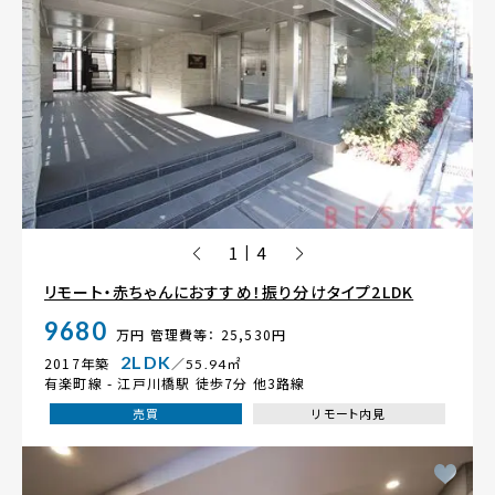
1
4
|
リモート・赤ちゃんにおすすめ！振り分けタイプ2LDK
9680
万円
管理費等： 25,530円
2LDK
2017年築
／55.94㎡
有楽町線 -
江戸川橋駅
徒歩7分 他3路線
売買
リモート内見