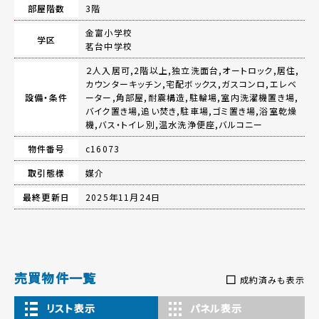
部屋階数
3階
金富小学校
学区
茗台中学校
２人入居可,2階以上,独立洗面台,オートロック,居住,
カウンターキッチン,宅配ボックス,ガスコンロ,エレベ
設備・条件
ーター,角部屋,耐震構造,駐輪場,室内洗濯機置き場,
バイク置き場,追い焚き,駐車場,ゴミ置き場,浴室乾燥
機,バス・トイレ別,温水洗浄便座,バルコニー
物件番号
c16073
取引態様
媒介
最終更新日
2025年11月24日
売買物件一覧
成約済みも表示
リスト表示
パネル表示