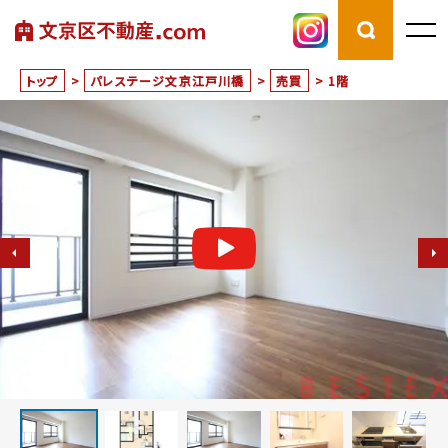
トップ
>
パレステージ文京江戸川橋
>
売買
>
1階