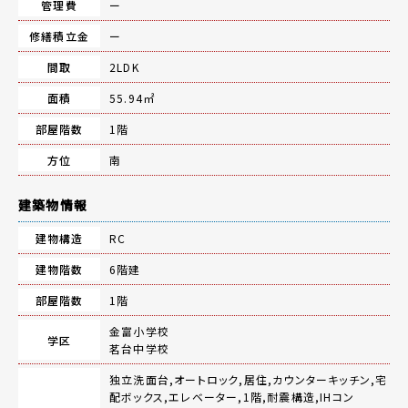
管理費
ー
修繕積立金
ー
間取
2LDK
面積
55.94㎡
部屋階数
1階
方位
南
建築物情報
建物構造
RC
建物階数
6階建
部屋階数
1階
金富小学校
学区
茗台中学校
独立洗面台,オートロック,居住,カウンターキッチン,宅
配ボックス,エレベーター,1階,耐震構造,IHコン