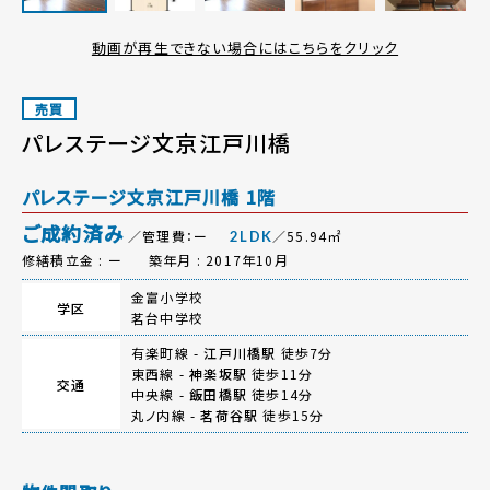
動画が再生できない場合にはこちらをクリック
売買
パレステージ文京江戸川橋
パレステージ文京江戸川橋 1階
ご成約済み
／管理費：ー
／55.94㎡
2LDK
修繕積立金 : ー
築年月 : 2017年10月
金富小学校
学区
茗台中学校
有楽町線 -
江戸川橋駅
徒歩7分
東西線 -
神楽坂駅
徒歩11分
交通
中央線 -
飯田橋駅
徒歩14分
丸ノ内線 -
茗荷谷駅
徒歩15分