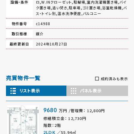
設備・条件
ロ,W.INクローゼット,駐輪場,室内洗濯機置き場,バイ
ク置き場,追い焚き,駐車場,ゴミ置き場,浴室乾燥機,バ
ス・トイレ別,温水洗浄便座,バルコニー
物件番号
c14988
取引態様
媒介
最終更新日
2024年10月27日
売買物件一覧
成約済みも表示
リスト表示
パネル表示
9680
万円 /管理費： 12,800円
修繕積立金： 12,730円
階数：2階
／55.94㎡
2LDK