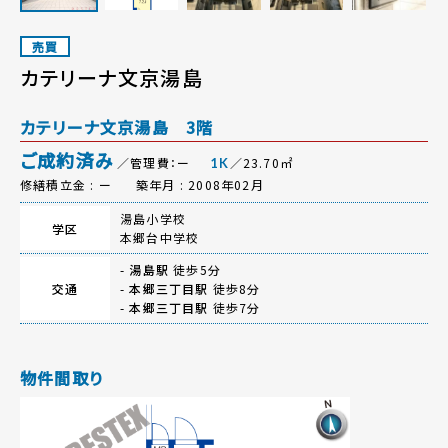
売買
カテリーナ文京湯島
カテリーナ文京湯島 3階
ご成約済み
／管理費：ー
／23.70㎡
1K
修繕積立金 : ー
築年月 : 2008年02月
湯島小学校
学区
本郷台中学校
-
湯島駅
徒歩5分
交通
-
本郷三丁目駅
徒歩8分
-
本郷三丁目駅
徒歩7分
物件間取り