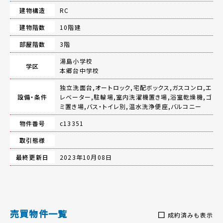
建物構造
RC
建物階数
10階建
部屋階数
3階
湯島小学校
学区
本郷台中学校
独立洗面台,オートロック,宅配ボックス,ガスコンロ,エ
設備・条件
レベーター,駐輪場,室内洗濯機置き場,浴室乾燥機,ゴ
ミ置き場,バス・トイレ別,温水洗浄便座,バルコニー
物件番号
c13351
取引態様
最終更新日
2023年10月08日
売買物件一覧
成約済みも表示