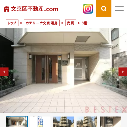
トップ
>
カテリーナ文京湯島
>
売買
>
3階