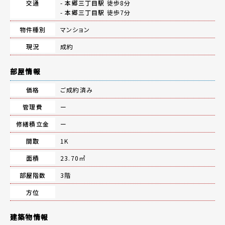
交通
-
本郷三丁目駅
徒歩8分
-
本郷三丁目駅
徒歩7分
物件種別
マンション
現況
成約
部屋情報
価格
ご成約済み
管理費
ー
修繕積立金
ー
間取
1K
面積
23.70㎡
部屋階数
3階
方位
建築物情報