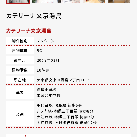
カテリーナ文京湯島
カテリーナ文京湯島
物件種別
マンション
建物構造
RC
築年月
2008年02月
建物階数
10階建
所在地
東京都文京区湯島２丁目31-7
湯島小学校
学区
本郷台中学校
千代田線-
湯島駅
徒歩5分
丸ノ内線-
本郷三丁目駅
徒歩8分
交通
大江戸線-
本郷三丁目駅
徒歩7分
大江戸線-
上野御徒町駅
徒歩12分