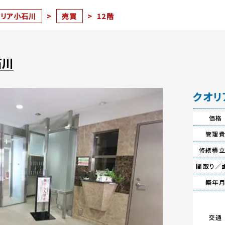
オリア小石川
>
売買
>
12階
石川
クオリ
価格
管理
修繕積
間取り／
築年
交通