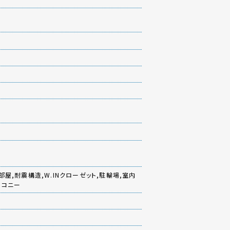
屋,耐震構造,W.INクローゼット,駐輪場,室内
ルコニー