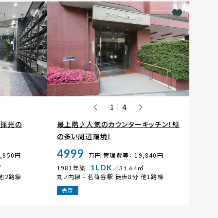
1
4
|
面採光の
最上階♪人気のカウンターキッチン！緑
の多い周辺環境！
4999
,950円
万円
管理費等： 19,840円
1LDK
1981年築
㎡
／31.64㎡
他2路線
丸ノ内線 -
茗荷谷駅
徒歩8分 他1路線
売買