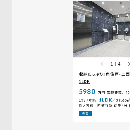
1
4
|
収納たっぷり！角住戸・二
1LDK
5980
万円
管理費等： 22
1LDK
1987年築
／39.60
丸ノ内線 -
茗荷谷駅
徒歩4分 
売買