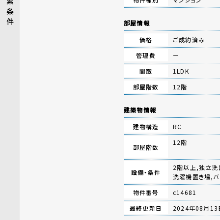
索
条
件
部屋情報
価格
ご成約済み
管理費
ー
間取
1LDK
部屋階数
12階
建築物情報
建物構造
RC
12階
部屋階数
2階以上,独立洗
設備・条件
洗濯機置き場,バ
物件番号
c14681
最終更新日
2024年08月13