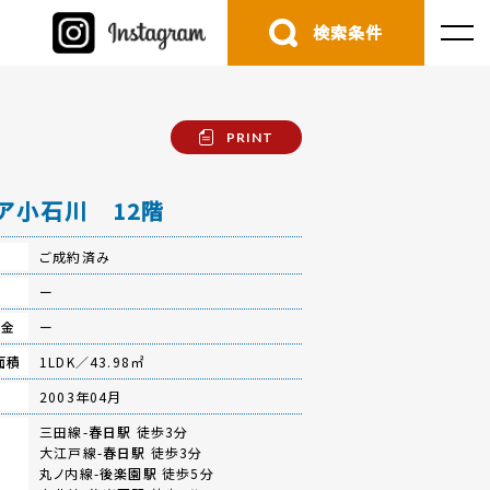
検索条件
PRINT
ア小石川 12階
ご成約済み
費
ー
立金
ー
面積
1LDK／43.98㎡
月
2003年04月
三田線-
春日駅
徒歩3分
大江戸線-
春日駅
徒歩3分
丸ノ内線-
後楽園駅
徒歩5分