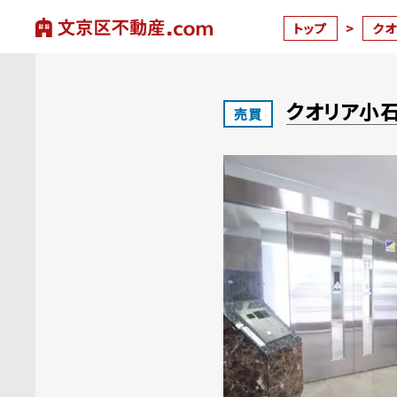
トップ
>
ク
クオリア小
売買