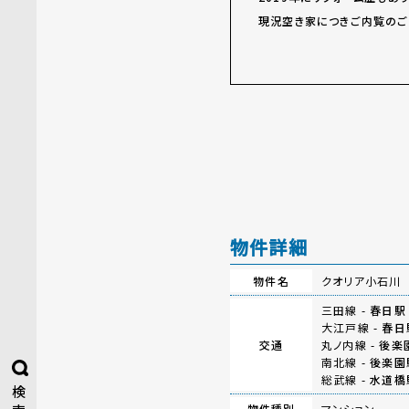
現況空き家につきご内覧のご
物件詳細
物件名
クオリア小石川 
三田線 -
春日駅
大江戸線 -
春日
交通
丸ノ内線 -
後楽
南北線 -
後楽園
総武線 -
水道橋
検
物件種別
マンション