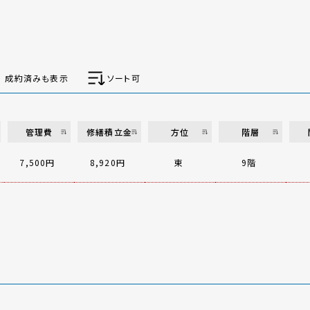
成約済みも表示
ソート可
管理費
修繕積立金
方位
階層
7,500円
8,920円
東
9階