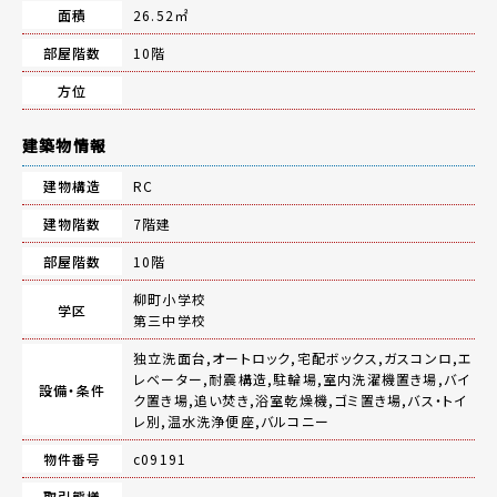
面積
26.52㎡
部屋階数
10階
方位
建築物情報
建物構造
RC
建物階数
7階建
部屋階数
10階
柳町小学校
学区
第三中学校
独立洗面台,オートロック,宅配ボックス,ガスコンロ,エ
レベーター,耐震構造,駐輪場,室内洗濯機置き場,バイ
設備・条件
ク置き場,追い焚き,浴室乾燥機,ゴミ置き場,バス・トイ
レ別,温水洗浄便座,バルコニー
物件番号
c09191
取引態様