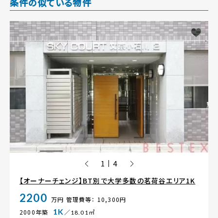
条件の似ている物件
1
4
|
【オーナーチェンジ】BT別で大学多数の茗荷谷エリア1K
2200
万円
管理費等： 10,300円
1K
2000年築
／18.01㎡