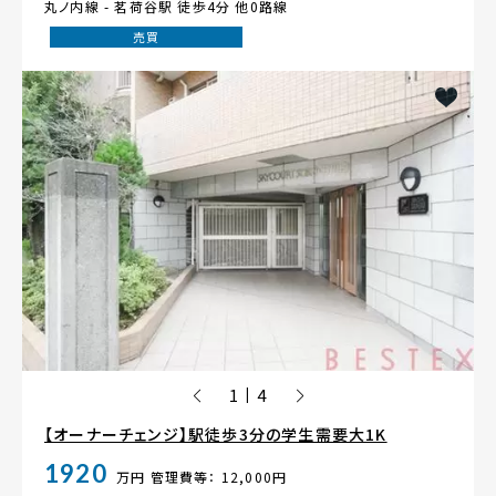
丸ノ内線 -
茗荷谷駅
徒歩4分 他0路線
売買
1
4
|
【オーナーチェンジ】駅徒歩3分の学生需要大1K
1920
万円
管理費等： 12,000円