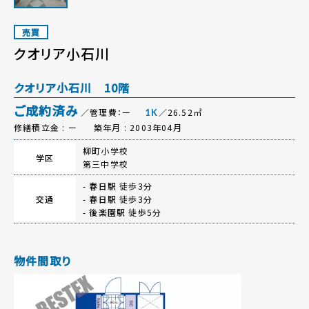
売買
クオリア小石川
クオリア小石川 10階
ご成約済み
／管理費：ー
／26.52㎡
1K
修繕積立金 : ー
築年月 : 2003年04月
柳町小学校
学区
第三中学校
-
春日駅
徒歩3分
交通
-
春日駅
徒歩3分
-
後楽園駅
徒歩5分
物件間取り