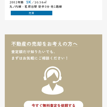
1K
2002年築
／20.58㎡
丸ノ内線 -
茗荷谷駅
徒歩3分 他1路線
売買