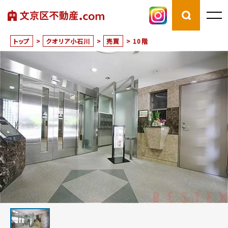
トップ
>
クオリア小石川
>
売買
>
10階