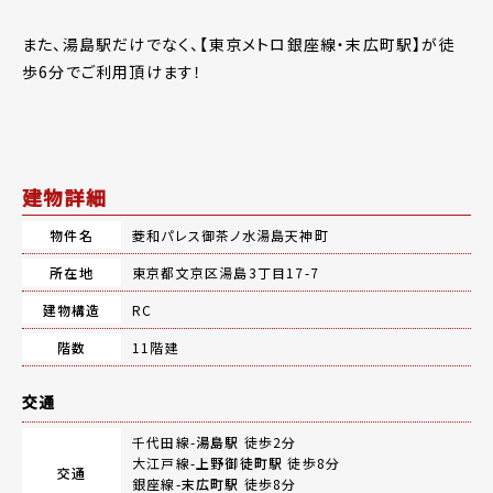
また、湯島駅だけでなく、【東京メトロ銀座線・末広町駅】が徒
歩6分でご利用頂けます！
建物詳細
物件名
菱和パレス御茶ノ水湯島天神町
所在地
東京都文京区湯島3丁目17-7
建物構造
RC
階数
11階建
交通
千代田線-
湯島駅
徒歩2分
大江戸線-
上野御徒町駅
徒歩8分
交通
銀座線-
末広町駅
徒歩8分