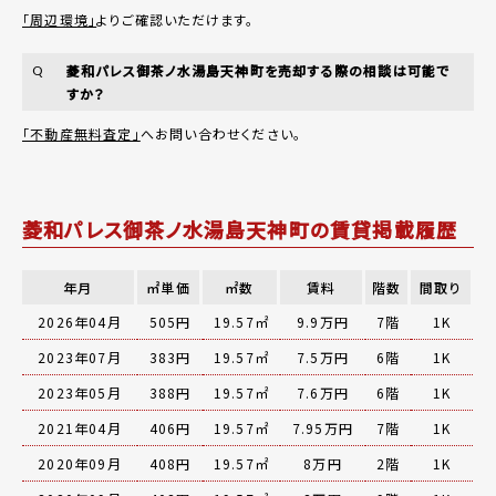
「周辺環境」
よりご確認いただけます。
菱和パレス御茶ノ水湯島天神町を売却する際の相談は可能で
Q
すか？
「不動産無料査定」
へお問い合わせください。
菱和パレス御茶ノ水湯島天神町の賃貸掲載履歴
年月
㎡単価
㎡数
賃料
階数
間取り
2026年04月
505円
19.57㎡
9.9万円
7階
1K
2023年07月
383円
19.57㎡
7.5万円
6階
1K
2023年05月
388円
19.57㎡
7.6万円
6階
1K
2021年04月
406円
19.57㎡
7.95万円
7階
1K
2020年09月
408円
19.57㎡
8万円
2階
1K