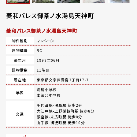
菱和パレス御茶ノ水湯島天神町
菱和パレス御茶ノ水湯島天神町
物件種別
マンション
建物構造
RC
築年月
1999年06月
建物階数
11階建
所在地
東京都文京区湯島3丁目17-7
湯島小学校
学区
本郷台中学校
千代田線-
湯島駅
徒歩2分
大江戸線-
上野御徒町駅
徒歩8分
交通
銀座線-
末広町駅
徒歩8分
山手線-
御徒町駅
徒歩10分