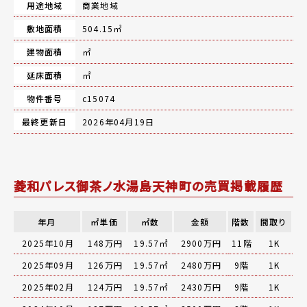
用途地域
商業地域
敷地面積
504.15㎡
建物面積
㎡
延床面積
㎡
物件番号
c15074
最終更新日
2026年04月19日
菱和パレス御茶ノ水湯島天神町の売買掲載履歴
年月
㎡単価
㎡数
金額
階数
間取り
2025年10月
148万円
19.57㎡
2900万円
11階
1K
2025年09月
126万円
19.57㎡
2480万円
9階
1K
2025年02月
124万円
19.57㎡
2430万円
9階
1K