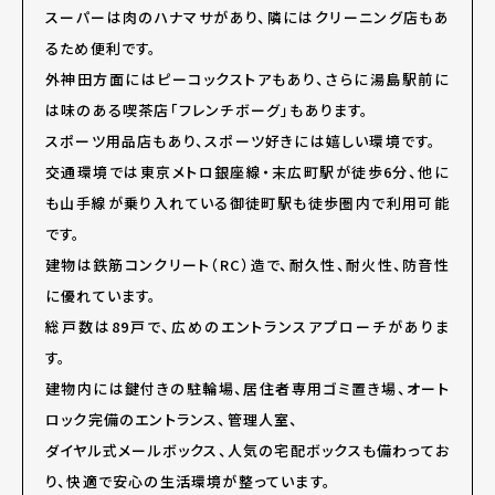
スーパーは肉のハナマサがあり、隣にはクリーニング店もあ
るため便利です。
外神田方面にはピーコックストアもあり、さらに湯島駅前に
は味のある喫茶店「フレンチボーグ」もあります。
スポーツ用品店もあり、スポーツ好きには嬉しい環境です。
交通環境では東京メトロ銀座線・末広町駅が徒歩6分、他に
も山手線が乗り入れている御徒町駅も徒歩圏内で利用可能
です。
建物は鉄筋コンクリート（RC）造で、耐久性、耐火性、防音性
に優れています。
総戸数は89戸で、広めのエントランスアプローチがありま
す。
建物内には鍵付きの駐輪場、居住者専用ゴミ置き場、オート
ロック完備のエントランス、管理人室、
ダイヤル式メールボックス、人気の宅配ボックスも備わってお
り、快適で安心の生活環境が整っています。