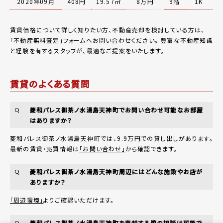
2020年09月
408円
19.57㎡
8万円
9階
1K
賃貸価格について詳しく知りたい方、不動産売却を検討している方は、
「
不動産無料査定
」フォームへお問い合わせください。
豊富な不動産知識
と経験を有するスタッフが、最適なご提案をいたします。
賃貸のよくある質問
菱和パレス御茶ノ水湯島天神町でお問い合わせ可能なお部屋
Q
はありますか？
菱和パレス御茶ノ水湯島天神町では、9.9万円での貸し出しがあります。
最新の賃貸・売買情報は
「お問い合わせ」
から確認できます。
菱和パレス御茶ノ水湯島天神町周辺にはどんな施設やお店が
Q
ありますか？
「周辺環境」
よりご確認いただけます。
菱和パレス御茶ノ水湯島天神町を売却する際の相談は可能で
Q