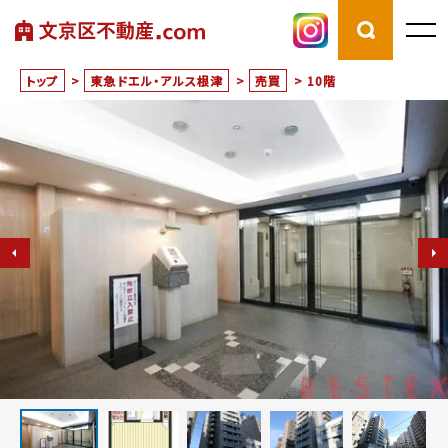
トップ
>
東急ドエル・アルス根津
>
売買
>
10階