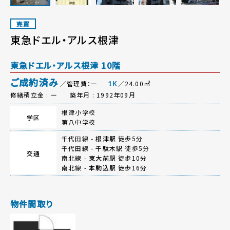
売買
東急ドエル・アルス根津
東急ドエル・アルス根津 10階
ご成約済み
／管理費：ー
／24.00㎡
1K
修繕積立金 : ー
築年月 : 1992年09月
根津小学校
学区
第八中学校
千代田線 -
根津駅
徒歩5分
千代田線 -
千駄木駅
徒歩5分
交通
南北線 -
東大前駅
徒歩10分
南北線 -
本駒込駅
徒歩16分
物件間取り