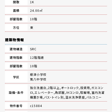
間取
1K
面積
24.00㎡
部屋階数
10階
方位
東
建築物情報
建物構造
SRC
建物階数
12階階建
部屋階数
10階
根津小学校
学区
第八中学校
独立洗面台,2階以上,オートロック,投資用,ガスコン
設備・条件
ロ,エレベーター,角部屋,IHコンロ,駐輪場,室内洗濯
機置き場,バス・トイレ別,温水洗浄便座,バルコニー
物件番号
c15884