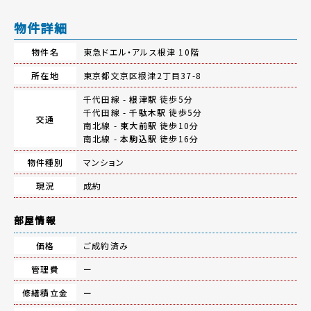
物件詳細
物件名
東急ドエル・アルス根津 10階
所在地
東京都文京区根津2丁目37-8
千代田線 -
根津駅
徒歩5分
千代田線 -
千駄木駅
徒歩5分
交通
南北線 -
東大前駅
徒歩10分
南北線 -
本駒込駅
徒歩16分
物件種別
マンション
現況
成約
部屋情報
価格
ご成約済み
管理費
ー
修繕積立金
ー