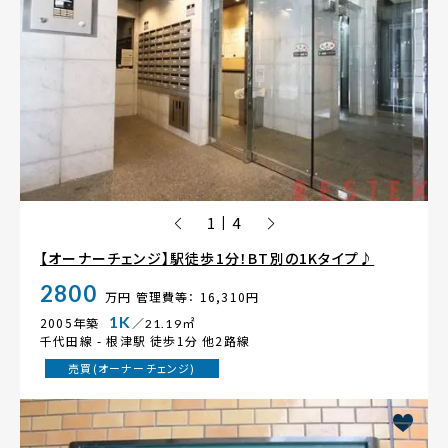
1
4
|
【オーナーチェンジ】駅徒歩1分！BT別の1Kタイプ♪
2800
万円
管理費等： 16,310円
1K
2005年築
／21.19㎡
千代田線 -
根津駅
徒歩1分 他2路線
売買(オーナーチェンジ)