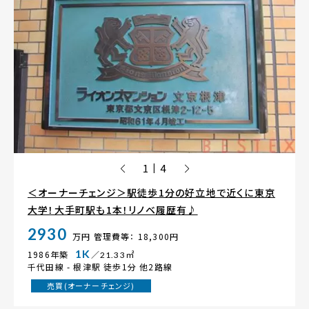
1
4
|
＜オーナーチェンジ＞駅徒歩1分の好立地で近くに東京
大学！大手町駅も1本！リノベ履歴有♪
2930
万円
管理費等： 18,300円
1K
1986年築
／21.33㎡
千代田線 -
根津駅
徒歩1分 他2路線
売買(オーナーチェンジ)