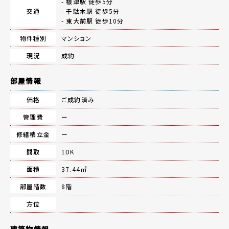
-
根津駅
徒歩5分
交通
-
千駄木駅
徒歩5分
-
東大前駅
徒歩10分
物件種別
マンション
現況
成約
部屋情報
価格
ご成約済み
管理費
ー
修繕積立金
ー
間取
1DK
面積
37.44㎡
部屋階数
8階
方位