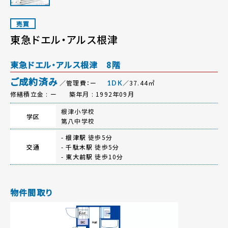
売買
東急ドエル・アルス根津
東急ドエル・アルス根津 8階
ご成約済み
／管理費：ー
／37.44㎡
1DK
修繕積立金 : ー
築年月 : 1992年09月
根津小学校
学区
第八中学校
-
根津駅
徒歩5分
交通
-
千駄木駅
徒歩5分
-
東大前駅
徒歩10分
物件間取り