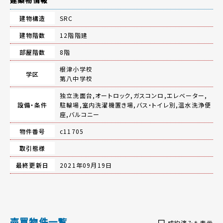
建築物情報
建物構造
SRC
建物階数
12階階建
部屋階数
8階
根津小学校
学区
第八中学校
独立洗面台,オートロック,ガスコンロ,エレベーター,
設備・条件
駐輪場,室内洗濯機置き場,バス・トイレ別,温水洗浄便
座,バルコニー
物件番号
c11705
取引態様
最終更新日
2021年09月19日
売買物件一覧
成約済みも表示