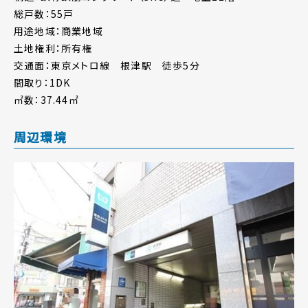
総戸数：55戸
用途地域：商業地域
土地権利：所有権
交通面：東京メトロ線 根津駅 徒歩5分
間取り：1DK
㎡数：37.44㎡
周辺環境