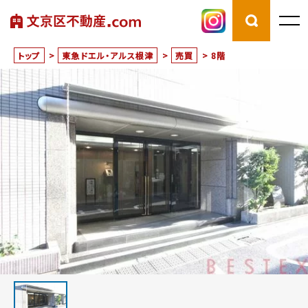
トップ
>
東急ドエル・アルス根津
>
売買
>
8階