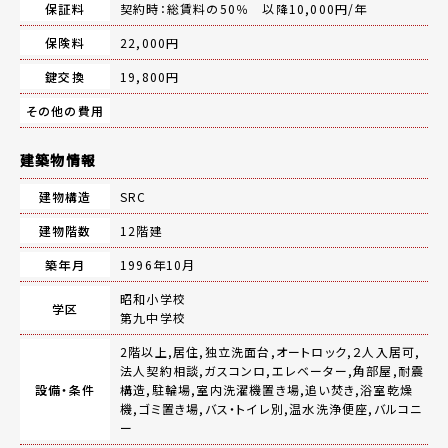
保証料
契約時：総賃料の50％ 以降10,000円/年
保険料
22,000円
鍵交換
19,800円
その他の費用
建築物情報
建物構造
SRC
建物階数
12階建
築年月
1996年10月
昭和小学校
学区
第九中学校
2階以上,居住,独立洗面台,オートロック,２人入居可,
法人契約相談,ガスコンロ,エレベーター,角部屋,耐震
設備・条件
構造,駐輪場,室内洗濯機置き場,追い焚き,浴室乾燥
機,ゴミ置き場,バス・トイレ別,温水洗浄便座,バルコニ
ー