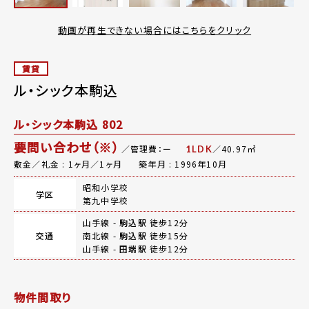
動画が再生できない場合にはこちらをクリック
賃貸
ル・シック本駒込
ル・シック本駒込 802
要問い合わせ（※）
／管理費：ー
／40.97㎡
1LDK
敷金／礼金 : 1ヶ月／1ヶ月
築年月 : 1996年10月
昭和小学校
学区
第九中学校
山手線 -
駒込駅
徒歩12分
交通
南北線 -
駒込駅
徒歩15分
山手線 -
田端駅
徒歩12分
物件間取り