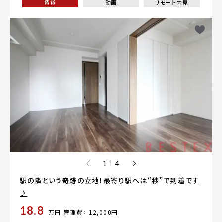
賃貸
動画
リモート内見
1
4
|
駅の隣という奇跡の立地！最寄り駅へは“秒”で到着です
♪
18.8
万円
管理費： 12,000円