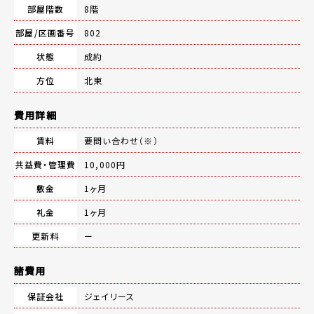
部屋階数
8階
部屋/区画番号
802
状態
成約
方位
北東
費用詳細
賃料
要問い合わせ（※）
共益費・管理費
10,000円
敷金
1ヶ月
礼金
1ヶ月
更新料
ー
諸費用
保証会社
ジェイリース