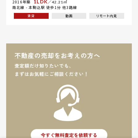
1LDK
2016年築
／42.21㎡
南北線 -
本駒込駅
徒歩1分 他3路線
賃貸
動画
リモート内見