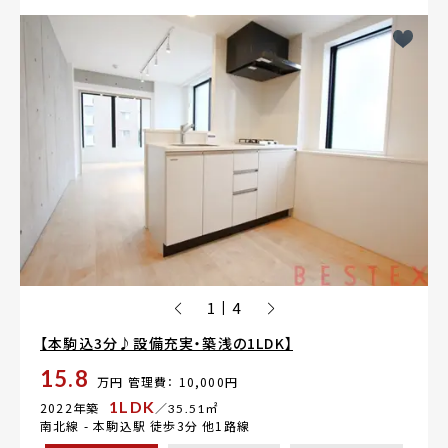
1
4
|
【本駒込3分♪設備充実・築浅の1LDK】
15.8
万円
管理費： 10,000円
1LDK
2022年築
／35.51㎡
南北線 -
本駒込駅
徒歩3分 他1路線