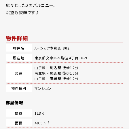
広々とした2面バルコニー。
眺望も抜群です♪
物件詳細
物件名
ル・シック本駒込 802
所在地
東京都文京区本駒込4丁目36-9
山手線 -
駒込駅
徒歩12分
交通
南北線 -
駒込駅
徒歩15分
山手線 -
田端駅
徒歩12分
物件種別
マンション
部屋情報
間取
1LDK
面積
40.97㎡