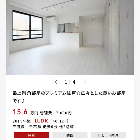
1
4
|
最上階角部屋のプレミアム住戸☆広々とした良いお部屋
です♪
15.6
万円
管理費： 7,000円
1LDK
2019年築
／40.12㎡
三田線 -
千石駅
徒歩6分 他2路線
賃貸
動画
リモート内見