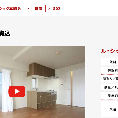
シック本駒込
>
賃貸
>
802
駒込
ル・シ
賃料
管理
間取り／
敷金／
築年
交通