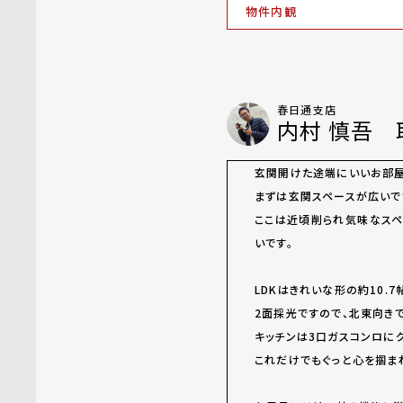
物件内観
春日通支店
内村 慎吾 
玄関開けた途端にいいお部
まずは玄関スペースが広いで
ここは近頃削られ気味なスペ
いです。
LDKはきれいな形の約10.7
2面採光ですので、北東向き
キッチンは3口ガスコンロに
これだけでもぐっと心を掴まれち