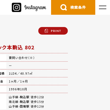
検索条件
PRINT
ック本駒込 802
要問い合わせ（※）
費
ー
面積
1LDK／40.97㎡
礼金
1ヶ月／1ヶ月
月
1996年10月
山手線-
駒込駅
徒歩12分
南北線-
駒込駅
徒歩15分
山手線-
田端駅
徒歩12分