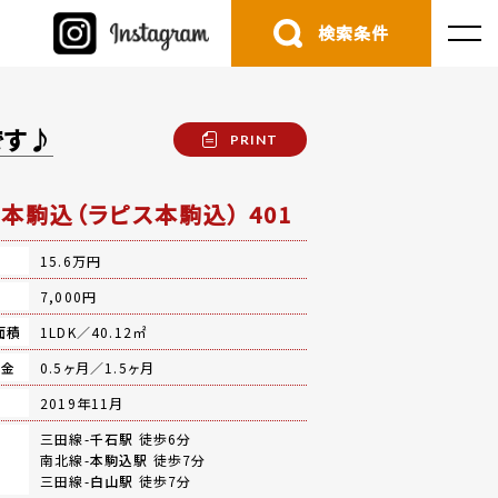
検索条件
です♪
PRINT
iS本駒込（ラピス本駒込） 401
15.6万円
費
7,000円
面積
1LDK／40.12㎡
礼金
0.5ヶ月／1.5ヶ月
月
2019年11月
三田線-
千石駅
徒歩6分
南北線-
本駒込駅
徒歩7分
三田線-
白山駅
徒歩7分