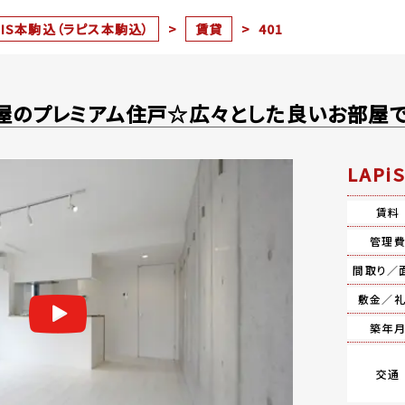
PIS本駒込（ラピス本駒込）
>
賃貸
>
401
屋のプレミアム住戸☆広々とした良いお部屋
LAP
賃料
管理
間取り／
敷金／
築年
交通