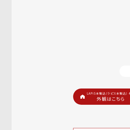
LAPiS本駒込（ラピス本駒込） 
外観はこちら