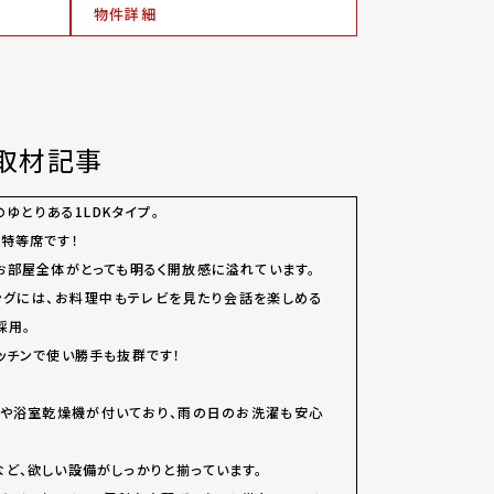
物件詳細
取材記事
のゆとりある1LDKタイプ。
特等席です！
お部屋全体がとっても明るく開放感に溢れています。
ビングには、お料理中もテレビを見たり会話を楽しめる
採用。
ッチンで使い勝手も抜群です！
。
能や浴室乾燥機が付いており、雨の日のお洗濯も安心
ど、欲しい設備がしっかりと揃っています。