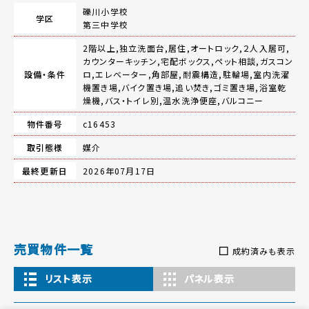
礫川小学校
学区
第三中学校
2階以上,独立洗面台,居住,オートロック,２人入居可,
カウンターキッチン,宅配ボックス,ペット相談,ガスコン
設備・条件
ロ,エレベーター,角部屋,耐震構造,駐輪場,室内洗濯
機置き場,バイク置き場,追い焚き,ゴミ置き場,浴室乾
燥機,バス・トイレ別,温水洗浄便座,バルコニー
物件番号
c16453
取引態様
媒介
最終更新日
2026年07月17日
売買物件一覧
成約済みも表示
リスト表示
パネル表示