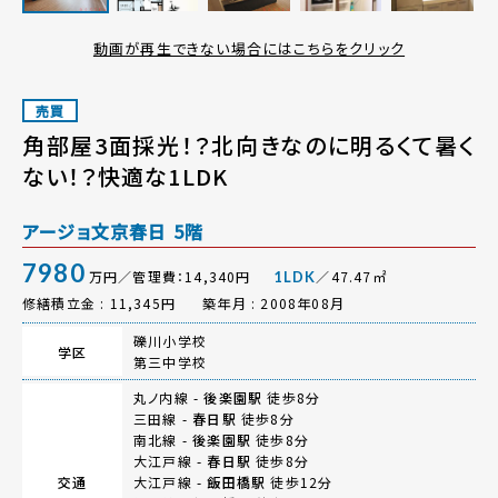
動画が再生できない場合にはこちらをクリック
売買
角部屋3面採光！？北向きなのに明るくて暑く
ない！？快適な1LDK
アージョ文京春日 5階
7980
万円／管理費：14,340円
／47.47㎡
1LDK
修繕積立金 : 11,345円
築年月 : 2008年08月
礫川小学校
学区
第三中学校
丸ノ内線 -
後楽園駅
徒歩8分
三田線 -
春日駅
徒歩8分
南北線 -
後楽園駅
徒歩8分
大江戸線 -
春日駅
徒歩8分
交通
大江戸線 -
飯田橋駅
徒歩12分