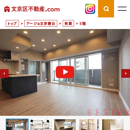
トップ
>
アージョ文京春日
>
売買
>
5階