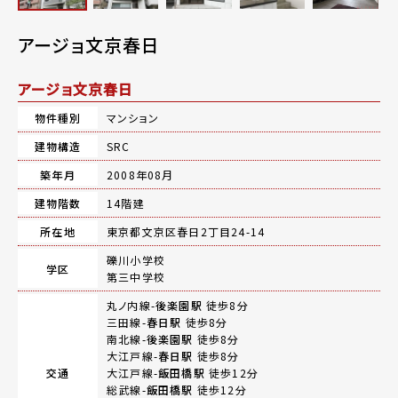
アージョ文京春日
アージョ文京春日
物件種別
マンション
建物構造
SRC
築年月
2008年08月
建物階数
14階建
所在地
東京都文京区春日2丁目24-14
礫川小学校
学区
第三中学校
丸ノ内線-
後楽園駅
徒歩8分
三田線-
春日駅
徒歩8分
南北線-
後楽園駅
徒歩8分
大江戸線-
春日駅
徒歩8分
交通
大江戸線-
飯田橋駅
徒歩12分
総武線-
飯田橋駅
徒歩12分