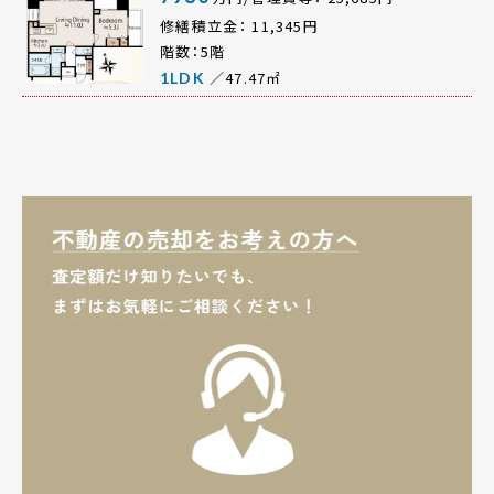
修繕積立金： 11,345円
階数：5階
／47.47㎡
1LDK