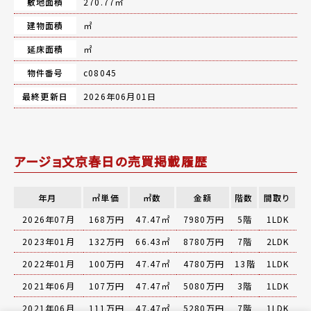
敷地面積
270.77㎡
建物面積
㎡
延床面積
㎡
物件番号
c08045
最終更新日
2026年06月01日
アージョ文京春日の売買掲載履歴
年月
㎡単価
㎡数
金額
階数
間取り
2026年07月
168万円
47.47㎡
7980万円
5階
1LDK
2023年01月
132万円
66.43㎡
8780万円
7階
2LDK
2022年01月
100万円
47.47㎡
4780万円
13階
1LDK
2021年06月
107万円
47.47㎡
5080万円
3階
1LDK
2021年06月
111万円
47.47㎡
5280万円
7階
1LDK