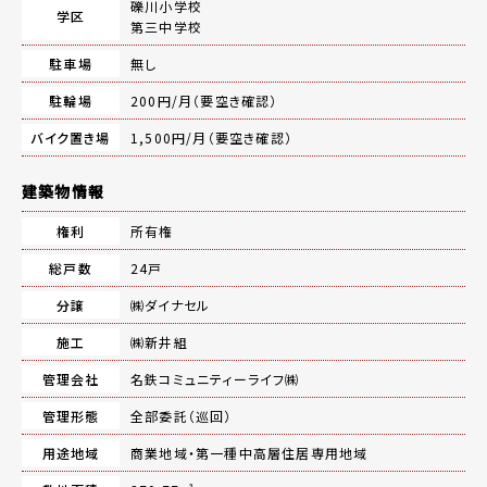
礫川小学校
学区
第三中学校
駐車場
無し
駐輪場
200円/月（要空き確認）
バイク置き場
1,500円/月（要空き確認）
建築物情報
権利
所有権
総戸数
24戸
分譲
㈱ダイナセル
施工
㈱新井組
管理会社
名鉄コミュニティーライフ㈱
管理形態
全部委託（巡回）
用途地域
商業地域・第一種中高層住居専用地域