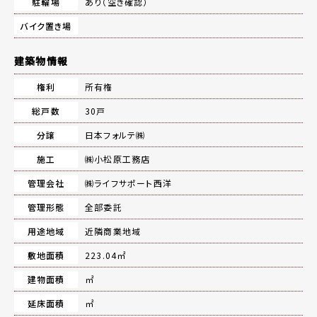
駐輪場
あり（空き確認）
バイク置き場
建築物情報
権利
所有権
総戸数
30戸
分譲
日本フォルテ㈱
施工
㈱小松原工務店
管理会社
㈱ライフサポート西洋
管理形態
全部委託
用途地域
近隣商業地域
敷地面積
223.04㎡
建物面積
㎡
延床面積
㎡