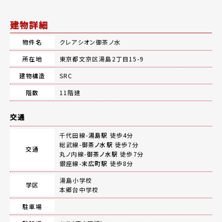
建物詳細
物件名
クレアシオン御茶ノ水
所在地
東京都文京区湯島2丁目15-9
建物構造
SRC
階数
11階建
交通
千代田線-
湯島駅
徒歩4分
総武線-
御茶ノ水駅
徒歩7分
交通
丸ノ内線-
御茶ノ水駅
徒歩7分
銀座線-
末広町駅
徒歩8分
湯島小学校
学区
本郷台中学校
駐車場