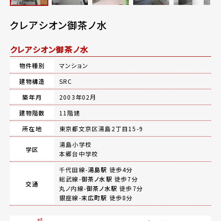
クレアシオン御茶ノ水
クレアシオン御茶ノ水
物件種別
マンション
建物構造
SRC
築年月
2003年02月
建物階数
11階建
所在地
東京都文京区湯島2丁目15-9
湯島小学校
学区
本郷台中学校
千代田線-
湯島駅
徒歩4分
総武線-
御茶ノ水駅
徒歩7分
交通
丸ノ内線-
御茶ノ水駅
徒歩7分
銀座線-
末広町駅
徒歩8分