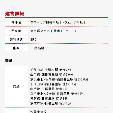
建物詳細
物件名
グローリア初穂千駄木・ヴェルデ千駄木
所在地
東京都文京区千駄木3丁目31-9
建物構造
SRC
階数
11階階建
交通
千代田線-
千駄木駅
徒歩2分
山手線-
西日暮里駅
徒歩10分
京浜東北・根岸線-
西日暮里駅
徒歩10分
千代田線-
西日暮里駅
徒歩10分
交通
山手線-
日暮里駅
徒歩9分
京浜東北・根岸線-
日暮里駅
徒歩9分
常磐線-
日暮里駅
徒歩9分
京成本線-
日暮里駅
徒歩9分
汐見小学校