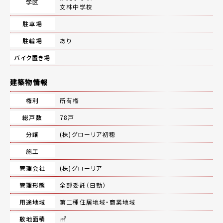
学区
文林中学校
駐車場
駐輪場
あり
バイク置き場
建築物情報
権利
所有権
総戸数
78戸
分譲
(株)グローリア初穂
施工
管理会社
(株)グローリア
管理形態
全部委託（日勤）
用途地域
第二種住居地域・商業地域
敷地面積
㎡