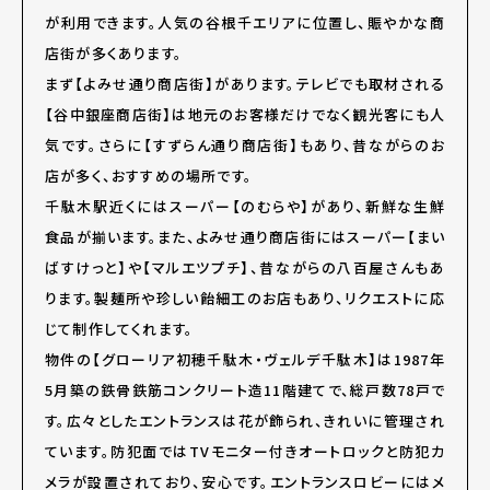
が利用できます。人気の谷根千エリアに位置し、賑やかな商
店街が多くあります。
まず【よみせ通り商店街】があります。テレビでも取材される
【谷中銀座商店街】は地元のお客様だけでなく観光客にも人
気です。さらに【すずらん通り商店街】もあり、昔ながらのお
店が多く、おすすめの場所です。
千駄木駅近くにはスーパー【のむらや】があり、新鮮な生鮮
食品が揃います。また、よみせ通り商店街にはスーパー【まい
ばすけっと】や【マルエツプチ】、昔ながらの八百屋さんもあ
ります。製麺所や珍しい飴細工のお店もあり、リクエストに応
じて制作してくれます。
物件の【グローリア初穂千駄木・ヴェルデ千駄木】は1987年
5月築の鉄骨鉄筋コンクリート造11階建てで、総戸数78戸で
す。広々としたエントランスは花が飾られ、きれいに管理され
ています。防犯面ではTVモニター付きオートロックと防犯カ
メラが設置されており、安心です。エントランスロビーにはメ