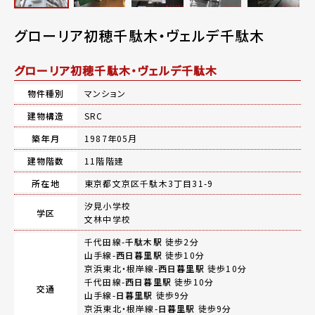
グローリア初穂千駄木・ヴェルデ千駄木
グローリア初穂千駄木・ヴェルデ千駄木
物件種別
マンション
建物構造
SRC
築年月
1987年05月
建物階数
11階階建
所在地
東京都文京区千駄木3丁目31-9
汐見小学校
学区
文林中学校
千代田線-
千駄木駅
徒歩2分
山手線-
西日暮里駅
徒歩10分
京浜東北・根岸線-
西日暮里駅
徒歩10分
千代田線-
西日暮里駅
徒歩10分
交通
山手線-
日暮里駅
徒歩9分
京浜東北・根岸線-
日暮里駅
徒歩9分