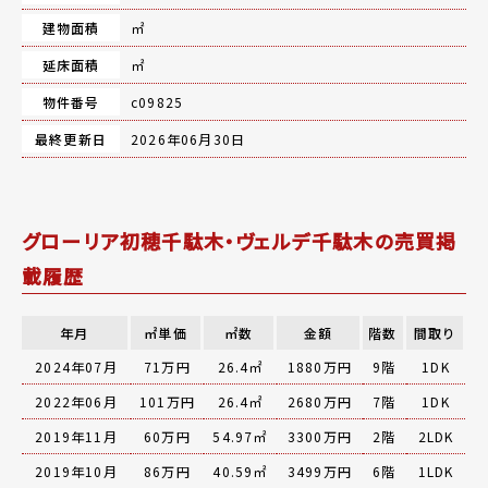
建物面積
㎡
延床面積
㎡
物件番号
c09825
最終更新日
2026年06月30日
グローリア初穂千駄木・ヴェルデ千駄木の売買掲
載履歴
年月
㎡単価
㎡数
金額
階数
間取り
2024年07月
71万円
26.4㎡
1880万円
9階
1DK
2022年06月
101万円
26.4㎡
2680万円
7階
1DK
2019年11月
60万円
54.97㎡
3300万円
2階
2LDK
2019年10月
86万円
40.59㎡
3499万円
6階
1LDK