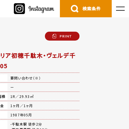
検索条件
PRINT
リア初穂千駄木・ヴェルデ千
05
要問い合わせ（※）
費
ー
面積
1R／29.93㎡
礼金
1ヶ月／1ヶ月
月
1987年05月
-
千駄木駅
徒歩2分