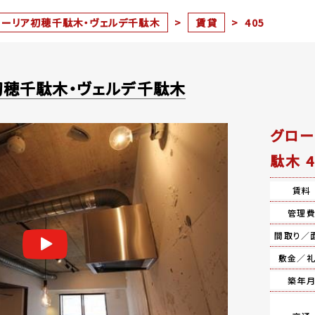
ローリア初穂千駄木・ヴェルデ千駄木
>
賃貸
>
405
初穂千駄木・ヴェルデ千駄木
グロー
駄木 4
賃料
管理
間取り／
敷金／
築年