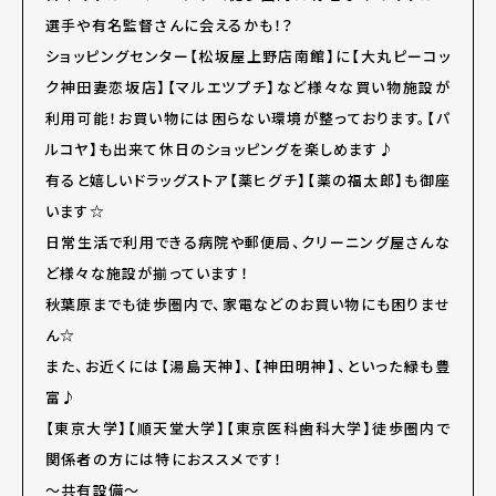
選手や有名監督さんに会えるかも！？
ショッピングセンター【松坂屋上野店南館】に【大丸ピーコッ
ク神田妻恋坂店】【マルエツプチ】など様々な買い物施設が
利用可能！お買い物には困らない環境が整っております。【パ
ルコヤ】も出来て休日のショッピングを楽しめます♪
有ると嬉しいドラッグストア【薬ヒグチ】【薬の福太郎】も御座
います☆
日常生活で利用できる病院や郵便局、クリーニング屋さんな
ど様々な施設が揃っています！
秋葉原までも徒歩圏内で、家電などのお買い物にも困りませ
ん☆
また、お近くには【湯島天神】、【神田明神】、といった緑も豊
富♪
【東京大学】【順天堂大学】【東京医科歯科大学】徒歩圏内で
関係者の方には特におススメです！
～共有設備～