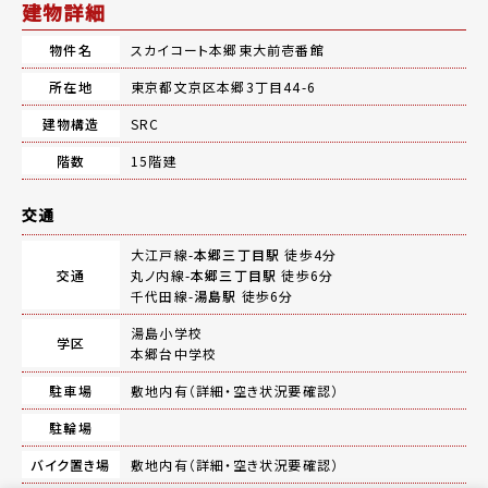
建物詳細
物件名
スカイコート本郷東大前壱番館
所在地
東京都文京区本郷3丁目44-6
建物構造
SRC
階数
15階建
交通
大江戸線-
本郷三丁目駅
徒歩4分
交通
丸ノ内線-
本郷三丁目駅
徒歩6分
千代田線-
湯島駅
徒歩6分
湯島小学校
学区
本郷台中学校
駐車場
敷地内有（詳細・空き状況要確認）
駐輪場
バイク置き場
敷地内有（詳細・空き状況要確認）