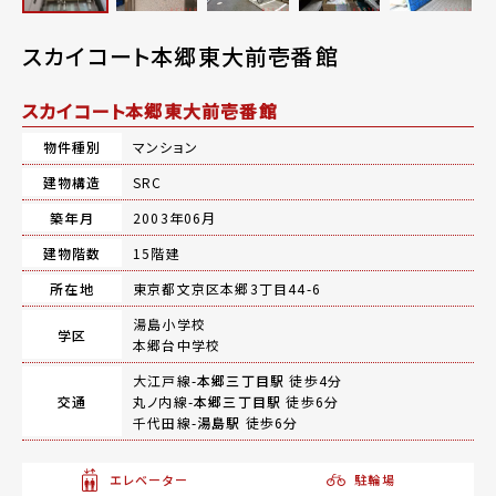
スカイコート本郷東大前壱番館
スカイコート本郷東大前壱番館
物件種別
マンション
建物構造
SRC
築年月
2003年06月
建物階数
15階建
所在地
東京都文京区本郷3丁目44-6
湯島小学校
学区
本郷台中学校
大江戸線-
本郷三丁目駅
徒歩4分
交通
丸ノ内線-
本郷三丁目駅
徒歩6分
千代田線-
湯島駅
徒歩6分
エレベーター
駐輪場