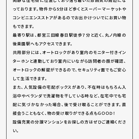
閑静な住宅街に位置しており落ち着いた雰囲気の周辺にな
っております。物件から
5
分ほど歩くとスーパーマーケットや
コンビニエンスストアがあるのでお出かけついでにお買い物
もできます。
最寄り駅は、都営三田線春日駅徒歩７分と近く、丸ノ内線の
後楽園駅へもアクセスできます。
共用部分には、オートロックがあり室内のモニター付きイン
ターホンと連動しており室内にいながら訪問者の顔が確認、
オートロックの解錠ができるので、セキュリティ面でもご安心
して生活できます。
また、人気設備の宅配ボックスがあり、不在時はもちろん入
浴中やベランダで洗濯物を干している時など、在宅中でも宅
配に気づかなかった場合、後で受け取ることができます。直
接会うこともなく、物の受け取りができる点もＧＯＯＤ！
設備充実の分譲マンションをお探しの方はぜひご連絡くださ
い。