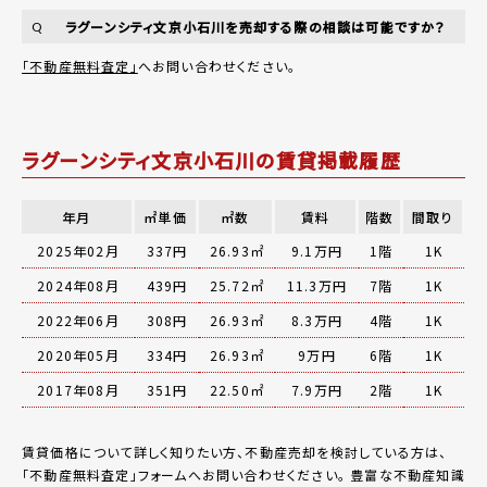
ラグーンシティ文京小石川を売却する際の相談は可能ですか？
Q
「不動産無料査定」
へお問い合わせください。
ラグーンシティ文京小石川の賃貸掲載履歴
年月
㎡単価
㎡数
賃料
階数
間取り
2025年02月
337円
26.93㎡
9.1万円
1階
1K
2024年08月
439円
25.72㎡
11.3万円
7階
1K
2022年06月
308円
26.93㎡
8.3万円
4階
1K
2020年05月
334円
26.93㎡
9万円
6階
1K
2017年08月
351円
22.50㎡
7.9万円
2階
1K
賃貸価格について詳しく知りたい方、不動産売却を検討している方は、
「
不動産無料査定
」フォームへお問い合わせください。
豊富な不動産知識