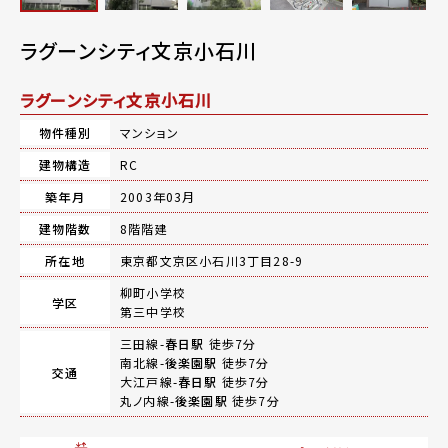
ラグーンシティ文京小石川
ラグーンシティ文京小石川
物件種別
マンション
建物構造
RC
築年月
2003年03月
建物階数
8階階建
所在地
東京都文京区小石川3丁目28-9
柳町小学校
学区
第三中学校
三田線-
春日駅
徒歩7分
南北線-
後楽園駅
徒歩7分
交通
大江戸線-
春日駅
徒歩7分
丸ノ内線-
後楽園駅
徒歩7分