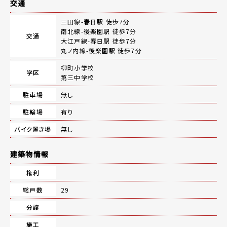
交通
三田線-
春日駅
徒歩7分
南北線-
後楽園駅
徒歩7分
交通
大江戸線-
春日駅
徒歩7分
丸ノ内線-
後楽園駅
徒歩7分
柳町小学校
学区
第三中学校
駐車場
無し
駐輪場
有り
バイク置き場
無し
建築物情報
権利
総戸数
29
分譲
施工