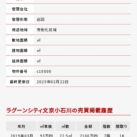
管理会社
管理形態
巡回
用途地域
市街化区域
敷地面積
㎡
建物面積
㎡
延床面積
㎡
物件番号
c10000
最終更新日
2025年02月22日
ラグーンシティ文京小石川の売買掲載履歴
年月
㎡単価
㎡数
金額
階数
間取り
2019年03月
93万円
22.5㎡
2100万円
7階
1K