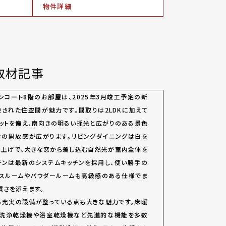
物件詳細
取材記事
ンコート8階のお部屋は、2025年3月竣工予定の新
された住空間が魅力です。間取りは2LDKに加えて
ットを備え、南向きの明るい採光と広がりのある景色
はの開放感が広がります。リビングダイニングは白を
仕上げで、大きな窓から差し込む自然光が室内全体を
チンは最新のシステムキッチンを採用し、使い勝手の
バスルームやパウダールームも高級感のある仕様でま
質さを添えます。
る充実の設備が整っている点も大きな魅力です。床暖
器洗浄乾燥機や浴室乾燥機など先進的な機能を多数