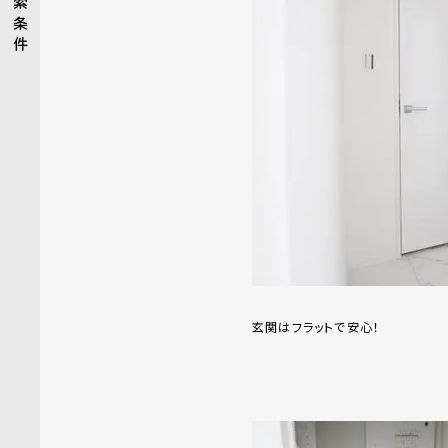
索
条
件
玄関はフラットで安心！