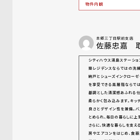
物件内観
本郷三丁目駅前支店
佐藤忠嘉 
シティハウス湯島ステーショ
築レジデンスならではの洗練
納戸とシューズインクローゼ
を享受できる高層階ならで
基調とした清潔感あふれる
柔らかく包み込みます。キッ
良さとデザイン性を兼備。
とめられ、毎日の暮らしに上
さらに、快適な暮らしを支え
房やエアコンをはじめ、食