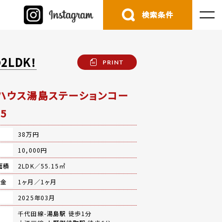
検索条件
LDK！
PRINT
ハウス湯島ステーションコー
5
38万円
費
10,000円
面積
2LDK／55.15㎡
礼金
1ヶ月／1ヶ月
月
2025年03月
千代田線-
湯島駅
徒歩1分