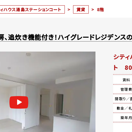
ティハウス湯島ステーションコート
>
賃貸
>
8階
房、追炊き機能付き！ハイグレードレジデンスの2
シティ
ト 80
賃料
管理
間取り／
敷金／
築年