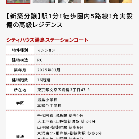
【新築分譲】駅1分！徒歩圏内5路線！充実設
備の高級レジデンス
シティハウス湯島ステーションコート
物件種別
マンション
建物構造
RC
築年月
2025年03月
建物階数
16階建
所在地
東京都文京区湯島3丁目47-9
湯島小学校
学区
本郷台中学校
千代田線-
湯島駅
徒歩1分
大江戸線-
上野御徒町駅
徒歩6分
山手線-
御徒町駅
徒歩6分
京浜東北・根岸線-
御徒町駅
徒歩6分
交通
京成本線-
上野駅
徒歩8分