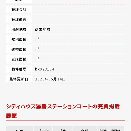
管理会社
管理形態
用途地域
商業地域
敷地面積
㎡
建物面積
㎡
延床面積
㎡
物件番号
bk023154
最終更新日
2026年05月14日
シティハウス湯島ステーションコートの売買掲載
履歴
年月
㎡単価
㎡数
金額
階数
間取り