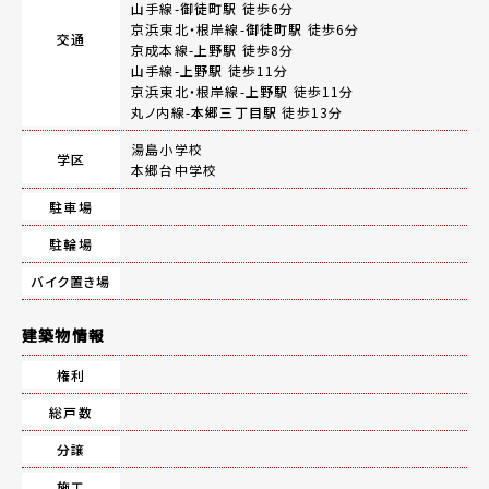
山手線-
御徒町駅
徒歩6分
京浜東北・根岸線-
御徒町駅
徒歩6分
交通
京成本線-
上野駅
徒歩8分
山手線-
上野駅
徒歩11分
京浜東北・根岸線-
上野駅
徒歩11分
丸ノ内線-
本郷三丁目駅
徒歩13分
湯島小学校
学区
本郷台中学校
駐車場
駐輪場
バイク置き場
建築物情報
権利
総戸数
分譲
施工