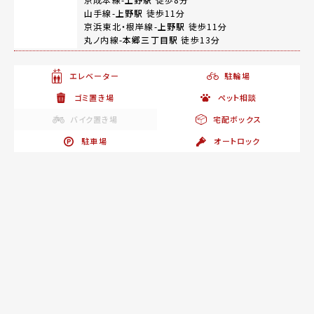
山手線-
上野駅
徒歩11分
京浜東北・根岸線-
上野駅
徒歩11分
丸ノ内線-
本郷三丁目駅
徒歩13分
エレベーター
駐輪場
ゴミ置き場
ペット相談
バイク置き場
宅配ボックス
駐車場
オートロック