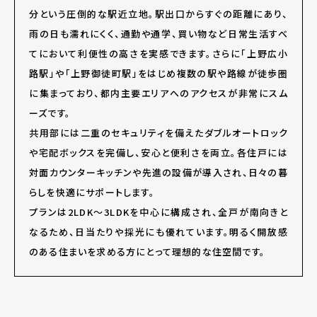
分という圧倒的な駅近立地。駅出口からすぐの距離にあり、
雨の日も濡れにくく、通勤や通学、買い物など日常生活すべ
てにおいて利便性の高さを実感できます。さらに「上野広小
路駅」や「上野御徒町駅」をはじめ複数の駅や路線が徒歩圏
に集まっており、都内主要エリアへのアクセスが非常にスム
ーズです。
共用部には二重のセキュリティを備えたダブルオートロック
や宅配ボックスを完備し、安心と便利さを両立。各住戸には
対面カウンターキッチンや先進の設備が導入され、日々の暮
らしを快適にサポートします。
プランは2LDK～3LDKを中心に構成され、全戸が南向きと
なるため、日当たりや採光にも優れています。明るく開放感
のある住まいを求める方にとって理想的な住空間です。