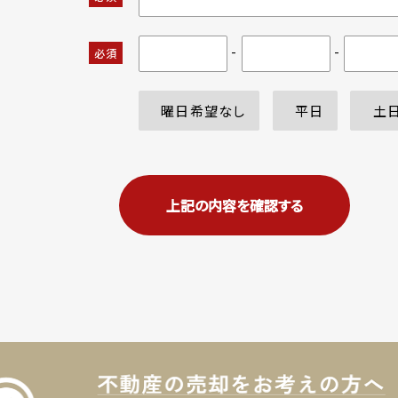
-
-
必須
曜日希望なし
平日
土