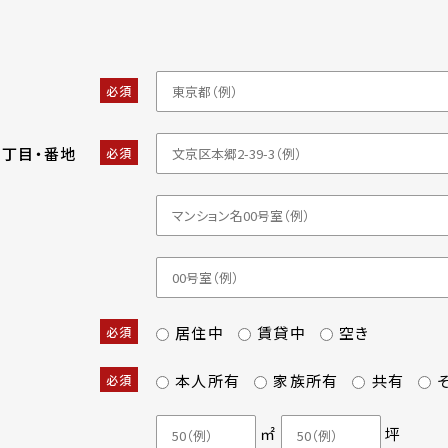
必須
・丁目・番地
必須
居住中
賃貸中
空き
必須
本人所有
家族所有
共有
必須
㎡
坪