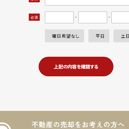
-
-
必須
曜日希望なし
平日
土