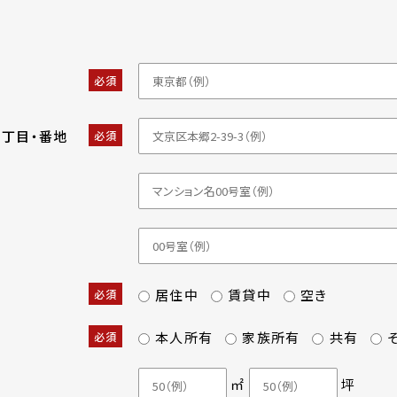
必須
・丁目・番地
必須
居住中
賃貸中
空き
必須
本人所有
家族所有
共有
必須
㎡
坪