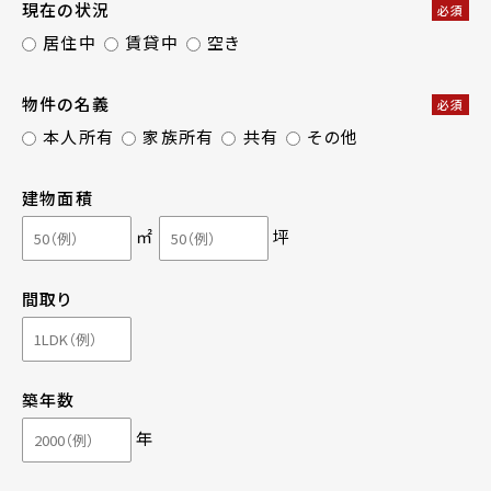
現在の状況
必須
居住中
賃貸中
空き
物件の名義
必須
本人所有
家族所有
共有
その他
建物面積
㎡
坪
間取り
築年数
年