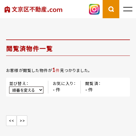
閲覧済物件一覧
1
お客様が閲覧した物件が
件
見つかりました。
並び替え：
お気に入り：
閲覧済：
件
件
-
-
<<
>>