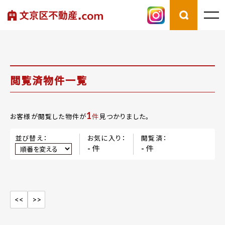
閲覧済物件一覧
1
お客様が閲覧した物件が
件
見つかりました。
並び替え：
お気に入り：
閲覧済：
件
件
-
-
<<
>>