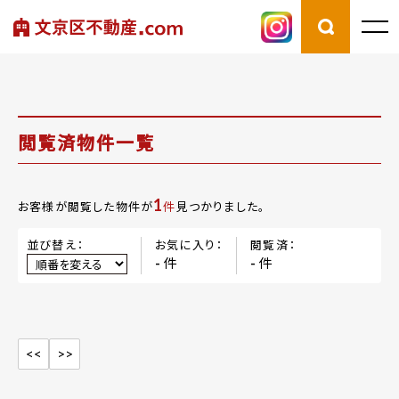
閲覧済物件一覧
1
お客様が閲覧した物件が
件
見つかりました。
並び替え：
お気に入り：
閲覧済：
件
件
-
-
<<
>>