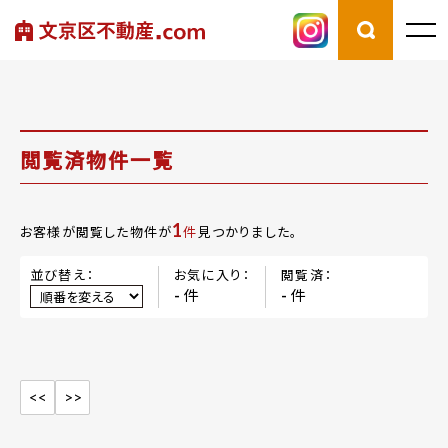
閲覧済物件一覧
1
お客様が閲覧した物件が
件
見つかりました。
並び替え：
お気に入り：
閲覧済：
件
件
-
-
<<
>>