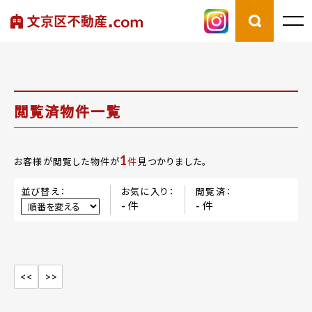
閲覧済物件一覧
1
お客様が閲覧した物件が
件
見つかりました。
並び替え：
お気に入り：
閲覧済：
件
件
-
-
<<
>>